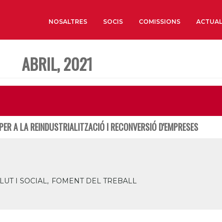
NOSALTRES
SOCIS
COMISSIONS
ACTUAL
ABRIL, 2021
Sobre nosaltres
Òrgans de Govern
Òrgans Consultius
Estructura Executiva
PER A LA REINDUSTRIALITZACIÓ I RECONVERSIÓ D'EMPRESES
Institut d’Estudis Estrat
Societat Barcelonesa d’
Econòmics i Socials
Organitzacions territori
UT I SOCIAL,
FOMENT DEL TREBALL
Organitzacions sectoria
Coneix més