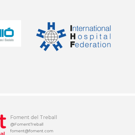
Foment del Treball
@FomentTreball
foment@foment.com