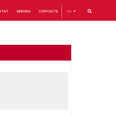
CA
ITAT
SERVEIS
CONTACTE
Els nostres codis
Comptes Anuals
Codi Ètic i de Bon Govern
Estatuts
ègics
Portal de la Transparència
Estudis
als
ls