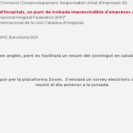
e Formació i Desenvolupament. Responsable Unitat d’Impressió 3D.
 d’Hospitals, un punt de trobada imprescindible d’empreses 
acional Hospital Federation (IHF)*
 Internacional de la Unió Catalana d’Hospitals
4 WHC Barcelona 2021
en anglès, però es facilitarà un resum del contingut en catal
guir per la plataforma Zoom.
S’enviarà un correu electrònic a
reunió el dia anterior a la jornada.