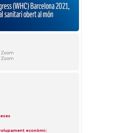
r Zoom
r Zoom
reses
envolupament econòmi
c