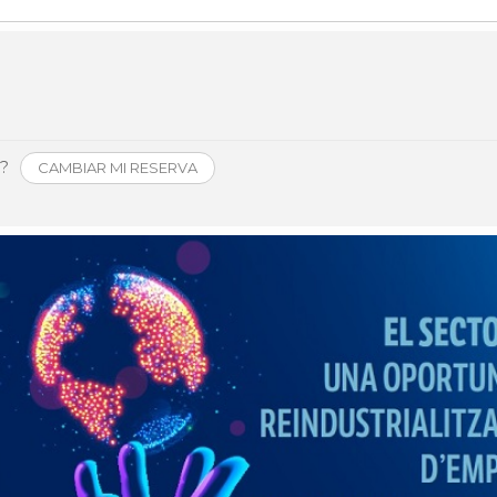
Història
Galeria de Presidents
Biblioteca Arxiu
Seu Social
o?
CAMBIAR MI RESERVA