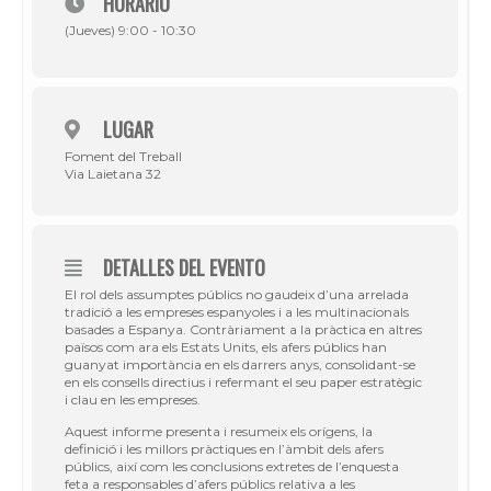
HORARIO
(Jueves) 9:00 - 10:30
LUGAR
Foment del Treball
Via Laietana 32
DETALLES DEL EVENTO
El rol dels assumptes públics no gaudeix d’una arrelada
tradició a les empreses espanyoles i a les multinacionals
basades a Espanya. Contràriament a la pràctica en altres
països com ara els Estats Units, els afers públics han
guanyat importància en els darrers anys, consolidant-se
en els consells directius i refermant el seu paper estratègic
i clau en les empreses.
Aquest informe presenta i resumeix els orígens, la
definició i les millors pràctiques en l’àmbit dels afers
públics, així com les conclusions extretes de l’enquesta
feta a responsables d’afers públics relativa a les