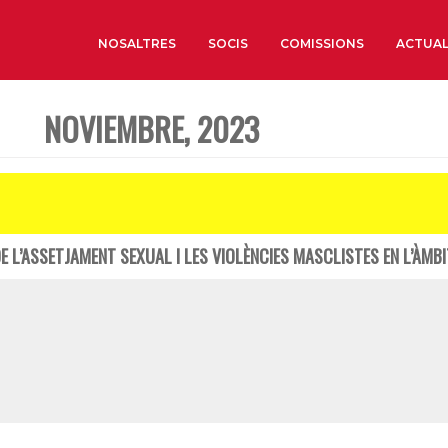
NOSALTRES
SOCIS
COMISSIONS
ACTUAL
NOVIEMBRE, 2023
Sobre nosaltres
Òrgans de Govern
Òrgans Consultius
Estructura Executiva
E L’ASSETJAMENT SEXUAL I LES VIOLÈNCIES MASCLISTES EN L’ÀMB
Institut d’Estudis Estrat
Societat Barcelonesa d’
Econòmics i Socials
Organitzacions territori
Organitzacions sectoria
Coneix més