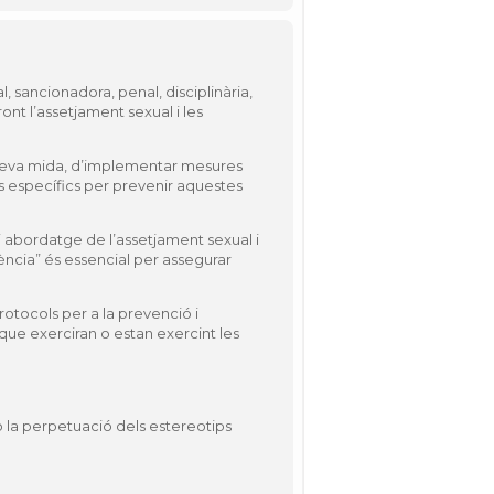
l, sancionadora, penal, disciplinària,
ont l’assetjament sexual i les
a seva mida, d’implementar mesures
ts específics per prevenir aquestes
i abordatge de l’assetjament sexual i
ència” és essencial per assegurar
rotocols per a la prevenció i
 que exerciran o estan exercint les
o la perpetuació dels estereotips