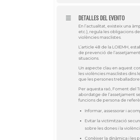
DETALLES DEL EVENTO
En l’actualitat, existeix una àm
etc.), regula les obligacions d
violències masclistes.
L’article 48 de la LOIEMH, es
de prevenció de l’assetjament 
situacions.
Un aspecte clau en aquest cont
les violències masclistes dins
que les persones treballadores 
Per aquesta raó, Foment del Tr
abordatge de l’assetjament sexu
funcions de persona de refer
Informar, assessorar i aco
Evitar la victimització sec
sobre les dones i la violènci
Conèixer la dinàmica i les p