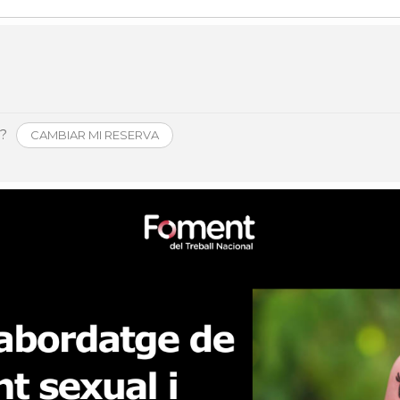
Història
Galeria de Presidents
Biblioteca Arxiu
Seu Social
o?
CAMBIAR MI RESERVA