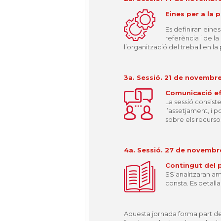
Eines per a la 
Es definiran eines
referència i de l
l’organització del treball en l
3a. Sessió. 21 de novembr
Comunicació ef
La sessió consist
l’assetjament, i p
sobre els recurso
4a. Sessió. 27 de novembr
Contingut del 
SS’analitzaran amb
consta. Es detalla
Aquesta jornada forma part de