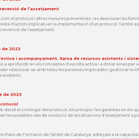
prevenció de l’assetjament
 com el protocol i altres mesures preventives, i es descriuran les func
a resta d’actors implicats en la implementació d’un protocol. També es
a prevenció de l’assetjament.
e de 2023
ectiva i acompanyament. Xarxa de recursos existents i sist
eix a aprofundir en els conceptes d’escolta activa i a donar eines pe
oder relacionar-se amb totes les persones implicades i gestionar la inf
s existents
e de 2023
protocol
 detall el contingut del protocol, els principis i les garanties en els qu
ran les possibles vies de resolució de les situacions d’assetjament a pa
ls Plans de Formació de l’àmbit de Catalunya, adreçats a la capacita