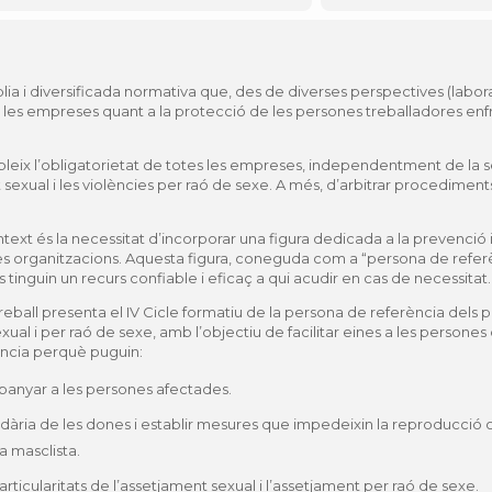
plia i diversificada normativa que, des de diverses perspectives (labora
e les empreses quant a la protecció de les persones treballadores enfr
tableix l’obligatorietat de totes les empreses, independentment de l
sexual i les violències per raó de sexe. A més, d’arbitrar procedimen
ext és la necessitat d’incorporar una figura dedicada a la prevenció 
 les organitzacions. Aquesta figura, coneguda com a “persona de refer
tinguin un recurs confiable i eficaç a qui acudir en cas de necessitat.
eball presenta el IV Cicle formatiu de la persona de referència dels p
al i per raó de sexe, amb l’objectiu de facilitar eines a les persones
ència perquè puguin:
mpanyar a les persones afectades.
undària de les dones i establir mesures que impedeixin la reproducció 
a masclista.
articularitats de l’assetjament sexual i l’assetjament per raó de sexe.