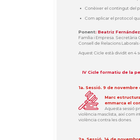
Conèixer el contingut del pr
Com aplicar el protocol qua
Ponent
: Beatriz Fernánde
Família i Empresa. Secretària 
Consell de Relacions Laborals
Aquest Cicle està dividit en 4 s
IV Cicle formatiu de la p
1a. Sessió. 9 de novembre
Marc estructura
emmarca el con
Aquesta sessió pr
violència masclista, així com 
violència contra les dones.
2a. Sessió. 14 de novembr