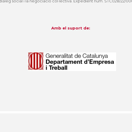
iàleg social i la negociació col·lectiva. Expedient núm. STC028/22/00
Amb el suport de: