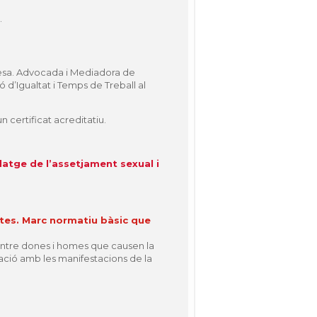
.
presa. Advocada i Mediadora de
d’Igualtat i Temps de Treball al
n certificat acreditatiu.
datge de l’assetjament sexual i
stes. Marc normatiu bàsic que
 entre dones i homes que causen la
lació amb les manifestacions de la