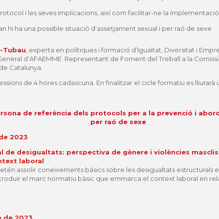
otocol i les seves implicacions, així com facilitar-ne la implementació
n hi ha una possible situació d’assetjament sexual i per raó de sexe
z-Tubau
,
experta en polítiques i formació d’Igualtat, Diversitat i Em
General d’AFAEMME. Representant de Foment del Treball a la Comissió 
 de Catalunya.
essions de 4 hores cadascuna. En finalitzar el cicle formatiu es lliurarà u
ersona de referència dels protocols per a la prevenció i abor
per raó de sexe
 de 2023
l de desigualtats: perspectiva de gènere i violències mascli
text laboral
etén assolir coneixements bàsics sobre les desigualtats estructurals
introduir el marc normatiu bàsic que emmarca el context laboral en re
e de 2023