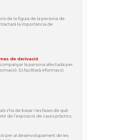
ions de la figura de la persona de
 tractarà la importància de
emes de derivació
r acompanyar la persona afectada per
ormació. Es facilitarà informació
als s’ha de basar i les fases de què
rtir de l’exposició de casos pràctics
ció per al desenvolupament de les