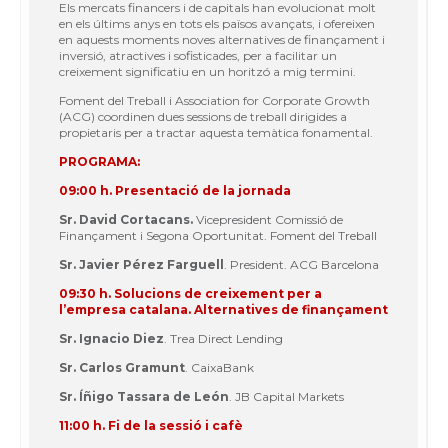
Els mercats financers i de capitals han evolucionat molt
en els últims anys en tots els països avançats, i ofereixen
en aquests moments noves alternatives de finançament i
inversió, atractives i sofisticades, per a facilitar un
creixement significatiu en un horitzó a mig termini.
Foment del Treball i Association for Corporate Growth
(ACG) coordinen dues sessions de treball dirigides a
propietaris per a tractar aquesta temàtica fonamental.
PROGRAMA:
09:00 h. Presentació de la jornada
Sr. David Cortacans.
Vicepresident Comissió de
Finançament i Segona Oportunitat. Foment del Treball
Sr. Javier Pérez Farguell
. President. ACG Barcelona
09:30 h. Solucions de creixement per a
l’empresa catalana. Alternatives de finançament
Sr. Ignacio Diez
. Trea Direct Lending
Sr. Carlos Gramunt
. CaixaBank
Sr. Íñigo Tassara de León
. JB Capital Markets
11:00 h. Fi de la sessió i cafè