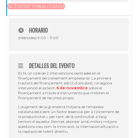
ACTIVITAT FINALITZADA
HORARIO
(Miércoles) 9:00 - 11:00
DETALLES DEL EVENTO
Es fa un cicle de 2 intervencions centrades en el
finançament del creixement empresarial. La primera
tractarà del finançament aliè (2 d’octubre) i la segona
intervenció el pròxim
6 de novembre
sobre el
finançament a través d’instruments que milloren el
finançament de recursos propis.
L’augment de la grandària mitjana de l’empresa
catalana està sent un factor essencial per a l’increment de
la productivitat i, per tant, de la continuïtat a llarg
termini d’aquesta. Permet abordar amb millors mitjans
qüestions clau com la innovació, la internacionalització o
la captació de talent directiu.