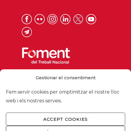
Via Laietana 32, 08003 Barcelona
Gestionar el consentiment
Tel. 93 484 12 00
foment@foment.com
Fem servir cookies per omptimitzar el nostre lloc
web i els nostres serveis.
ACCEPT COOKIES
© 2026 - Foment del Treball Nacional
Nosaltres
/
Associats
/
Comissions
/