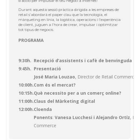
d’acció per impulsar el teu negoci a Internet!
Durant aquesta sessió pràctica dirigida a les empreses de
retail s’abordarà el paper clau que la tecnologia, el
màrqueting en línia, la logística, operacions i l’experiència
de client, juguen a l’hora de crear, impulsar i optimitzar
tot tipus de negocis.
PROGRAMA
9:30h.
Recepció d’assistents i cafè de benvinguda
9:45h.
Presentació
José Maria Louzao
, Director de Retail Commerce
10:00h.
Com és el mercat?
10:15h.
Què necessito per a un comerç online?
11:00h.
Claus del Màrketing digital
12:00h.
Cloenda
Ponents
:
Vanesa Lucchesi i Alejandro Ortíz
, Dir
Commerce