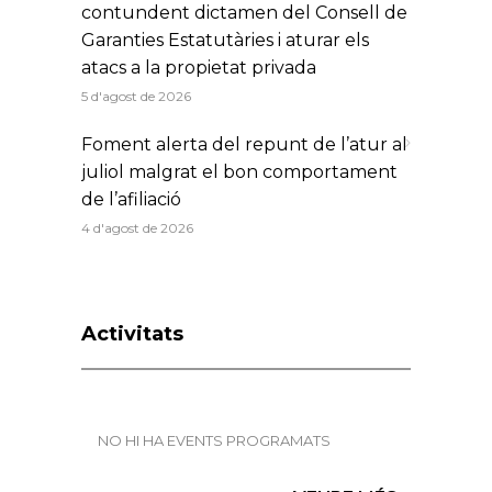
contundent dictamen del Consell de
Garanties Estatutàries i aturar els
atacs a la propietat privada
5 d'agost de 2026
Foment alerta del repunt de l’atur al
juliol malgrat el bon comportament
de l’afiliació
4 d'agost de 2026
Activitats
NO HI HA EVENTS PROGRAMATS