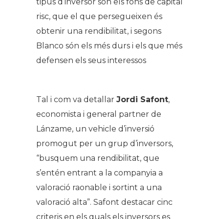
tipus d’inversor són els fons de capital
risc, que el que persegueixen és
obtenir una rendibilitat, i segons
Blanco són els més durs i els que més
defensen els seus interessos
Tal i com va detallar
Jordi Safont
,
economista i general partner de
Lánzame, un vehicle d’inversió
promogut per un grup d’inversors,
“busquem una rendibilitat, que
s’entén entrant a la companyia a
valoració raonable i sortint a una
valoració alta”. Safont destacar cinc
criteris en els quals els inversors es