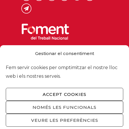
Via Laietana 32, 08003 Barcelona
Gestionar el consentiment
Tel. 93 484 12 00
foment@foment.com
Fem servir cookies per omptimitzar el nostre lloc
web i els nostres serveis.
ACCEPT COOKIES
© 2026 - Foment del Treball Nacional
Nosaltres
/
Associats
/
Comissions
/
NOMÉS LES FUNCIONALS
Actualitat
/
Serveis
/
Avís legal
/
Política de
privacitat
/
Política cookies
/
Privacitat
VEURE LES PREFERÈNCIES
xarxes socials