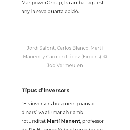
ManpowerGroup, ha arribat aquest
any la seva quarta edició.
Jordi Safont, Carlos Blanco, Martí
Manent y Carmen López (Experis). ©
Job Vermeulen
Tipus d’inversors
“Els inversors busquen guanyar
diners” va afirmar ahir amb
rotunditat
Martí Manent
, professor
de l’IE Business School i creador de