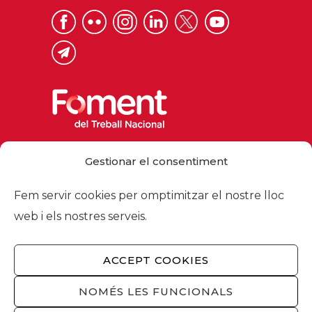
Via Laietana 32, 08003 Barcelona
Gestionar el consentiment
Tel. 93 484 12 00
foment@foment.com
Fem servir cookies per omptimitzar el nostre lloc
web i els nostres serveis.
ACCEPT COOKIES
© 2026 - Foment del Treball Nacional
Nosaltres
/
Associats
/
Comissions
/
NOMÉS LES FUNCIONALS
Actualitat
/
Serveis
/
Avís legal
/
Política de