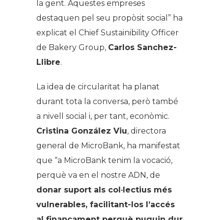
la gent. Aquestes empreses
destaquen pel seu propòsit social” ha
explicat el Chief Sustainibility Officer
de Bakery Group,
Carlos Sanchez-
Llibre
.
La idea de circularitat ha planat
durant tota la conversa, però també
a nivell social i, per tant, econòmic.
Cristina González Viu
, directora
general de MicroBank, ha manifestat
que “a MicroBank tenim la vocació,
perquè va en el nostre ADN, de
donar suport als col·lectius més
vulnerables, facilitant-los l’accés
al finançament perquè puguin dur