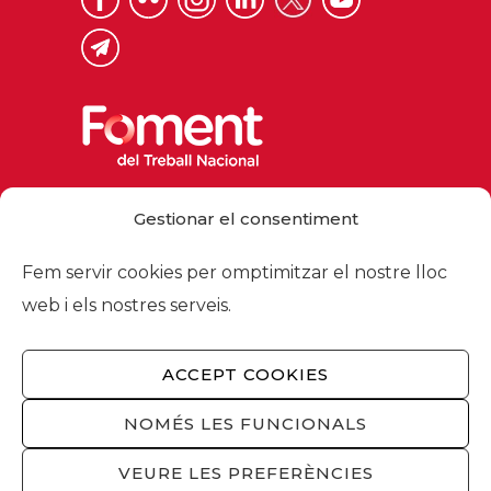
Via Laietana 32, 08003 Barcelona
Gestionar el consentiment
Tel. 93 484 12 00
foment@foment.com
Fem servir cookies per omptimitzar el nostre lloc
web i els nostres serveis.
ACCEPT COOKIES
© 2026 - Foment del Treball Nacional
Nosaltres
/
Associats
/
Comissions
/
NOMÉS LES FUNCIONALS
Actualitat
/
Serveis
/
Avís legal
/
Política de
privacitat
/
Política cookies
/
Privacitat
VEURE LES PREFERÈNCIES