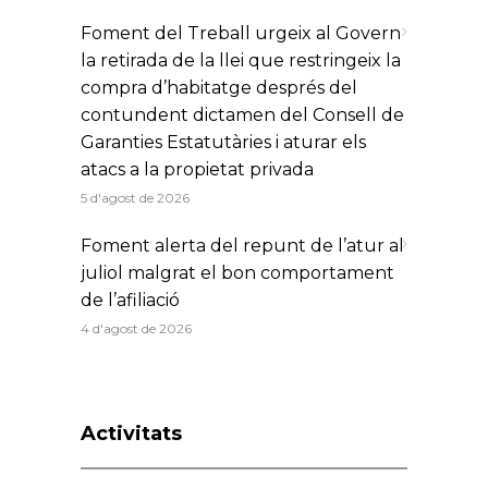
Foment del Treball urgeix al Govern
la retirada de la llei que restringeix la
compra d’habitatge després del
contundent dictamen del Consell de
Garanties Estatutàries i aturar els
atacs a la propietat privada
5 d'agost de 2026
Foment alerta del repunt de l’atur al
juliol malgrat el bon comportament
de l’afiliació
4 d'agost de 2026
Activitats