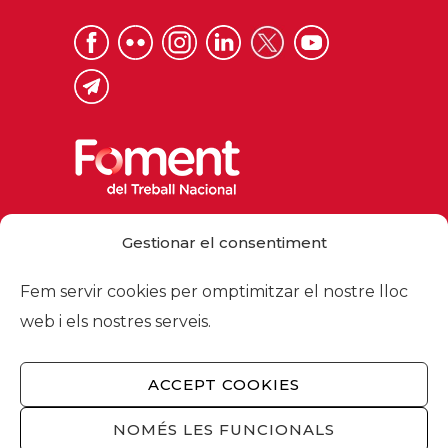
Via Laietana 32, 08003 Barcelona
Gestionar el consentiment
Tel. 93 484 12 00
foment@foment.com
Fem servir cookies per omptimitzar el nostre lloc
web i els nostres serveis.
ACCEPT COOKIES
© 2026 - Foment del Treball Nacional
Nosaltres
/
Associats
/
Comissions
/
NOMÉS LES FUNCIONALS
Actualitat
/
Serveis
/
Avís legal
/
Política de