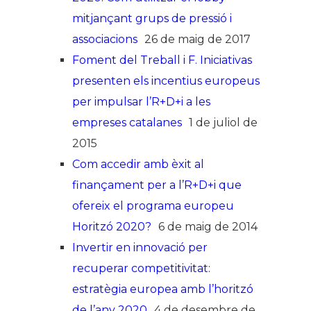
mitjançant grups de pressió i
associacions
26 de maig de 2017
Foment del Treball i F. Iniciativas
presenten els incentius europeus
per impulsar l’R+D+i a les
empreses catalanes​​​​
1 de juliol de
2015
Com accedir amb èxit al
finançament per a l’R+D+i que
ofereix el programa europeu
Horitzó 2020?
6 de maig de 2014
Invertir en innovació per
recuperar competitivitat:
estratègia europea amb l’horitzó
de l’any 2020
4 de desembre de