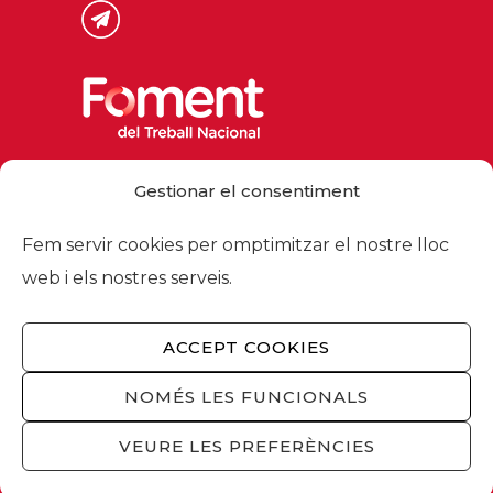
Via Laietana 32, 08003 Barcelona
Gestionar el consentiment
Tel. 93 484 12 00
foment@foment.com
Fem servir cookies per omptimitzar el nostre lloc
web i els nostres serveis.
ACCEPT COOKIES
© 2026 - Foment del Treball Nacional
Nosaltres
/
Associats
/
Comissions
/
NOMÉS LES FUNCIONALS
Actualitat
/
Serveis
/
Avís legal
/
Política de
privacitat
/
Política cookies
/
Privacitat
VEURE LES PREFERÈNCIES
xarxes socials