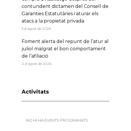
contundent dictamen del Consell de
Garanties Estatutàries i aturar els
atacs a la propietat privada
5 d'agost de 2026
Foment alerta del repunt de l’atur al
juliol malgrat el bon comportament
de l’afiliació
4 d'agost de 2026
Activitats
NO HI HA EVENTS PROGRAMATS