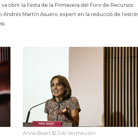
va obrir la Festa de la Primavera del Foro de Recursos
Història
drés Martín Asuero, expert en la reducció de l’estrè
Galeria de Presidents
ss
.
Biblioteca Arxiu
Seu Social
Anna Bisart © Job Vermeulen