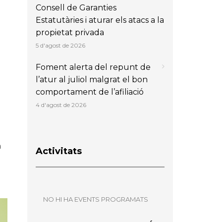
Consell de Garanties
Estatutàries i aturar els atacs a la
propietat privada
5 d'agost de 2026
Foment alerta del repunt de
l’atur al juliol malgrat el bon
comportament de l’afiliació
4 d'agost de 2026
n
Activitats
NO HI HA EVENTS PROGRAMATS