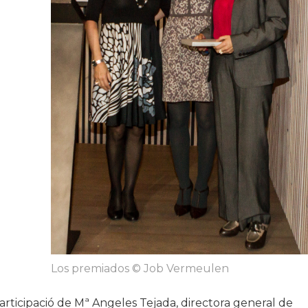
Los premiados © Job Vermeulen
rticipació de Mª Angeles Tejada, directora general de