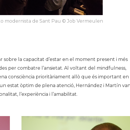
into modernista de Sant Pau​ © Job Vermeulen
r sobre la capacitat d’estar en el moment present i més
s per combatre l’ansietat. Al voltant del mindfulness,
ena consciència prioritàriament allò que és important en
r un estat òptim de plena atenció, Hernández i Martín va
litat, l’experiència i l’amabilitat.