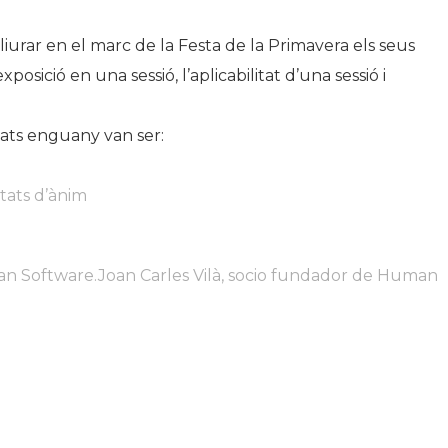
urar en el marc de la Festa de la Primavera els seus
sició en una sessió, l’aplicabilitat d’una sessió i
nats enguany van ser:
stats d’ànim
n Software.Joan Carles Vilà, socio fundador de Human