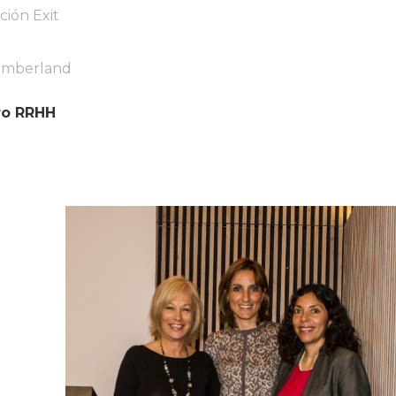
ión Exit
Timberland
ro RRHH