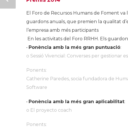
Premis 2014
El Foro de Recursos Humans de Foment va lli
guardons anuals, que premien la qualitat d’expo
l’empresa amb més participants
En les activitats del Foro RRHH. Els guardo
•
Ponència amb la més gran puntuació
:
o Sessió Vivencial: Converses per gestionar e
Ponents:
Catherine Paredes, socia fundadora de Huma
Software
•
Ponència amb la més gran aplicabilitat
:
o El proyecto coach
Ponents: