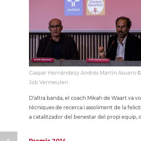
Gaspar Hernándezy Andrés Martín Asuero 
Job Vermeulen
D’altra banda, el coach Mikah de Waart va vo
tècniques de recerca i assoliment de la felic
a catalitzador del benestar del propi equip,