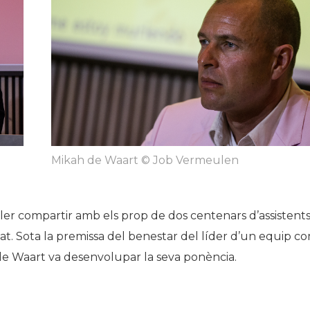
©
Mikah de Waart © Job Vermeulen
ler compartir amb els prop de dos centenars d’assistent
itat. Sota la premissa del benestar del líder d’un equip c
 de Waart va desenvolupar la seva ponència.