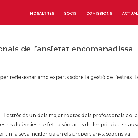
NOSALTRES
SOCIS
COMISSIONS
ACTUAL
Sobre nosaltres
ionals de l’ansietat encomanadissa
Òrgans de Govern
Òrgans Consultius
Estructura Executiva
r reflexionar amb experts sobre la gestió de l’estrès i l
Institut d’Estudis Estrat
Societat Barcelonesa d’
Econòmics i Socials
Organitzacions territori
 i l’estrès és un dels major reptes dels professionals de la
Organitzacions sectoria
tes dolències, de fet, ja són unes de les principals caus
Coneix més
entin la seva incidència en els propers anys, segons va