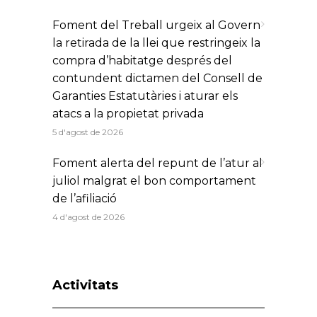
Foment del Treball urgeix al Govern
la retirada de la llei que restringeix la
compra d’habitatge després del
contundent dictamen del Consell de
Garanties Estatutàries i aturar els
atacs a la propietat privada
5 d'agost de 2026
Foment alerta del repunt de l’atur al
juliol malgrat el bon comportament
de l’afiliació
4 d'agost de 2026
Activitats