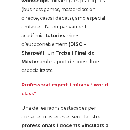
workshops
i dinàmiques pràctiques
(business games, masterclass en
directe, casos i debats), amb especial
èmfasi en l’acompanyament
acadèmic:
tutories
, eines
d’autoconeixement
(DISC –
Sharpa®)
i un
Treball Final de
Màster
amb suport de consultors
especialitzats.
Professorat expert i mirada “world
class”
Una de les raons destacades per
cursar el màster és el seu claustre:
professionals i docents vinculats a