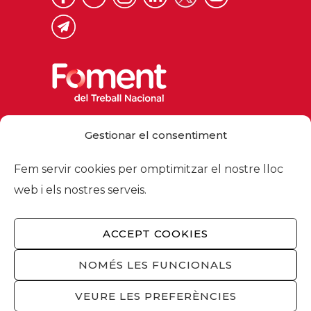
Via Laietana 32, 08003 Barcelona
Gestionar el consentiment
Tel. 93 484 12 00
foment@foment.com
Fem servir cookies per omptimitzar el nostre lloc
web i els nostres serveis.
ACCEPT COOKIES
© 2026 - Foment del Treball Nacional
Nosaltres
/
Associats
/
Comissions
/
NOMÉS LES FUNCIONALS
Actualitat
/
Serveis
/
Avís legal
/
Política de
privacitat
/
Política cookies
/
Privacitat
VEURE LES PREFERÈNCIES