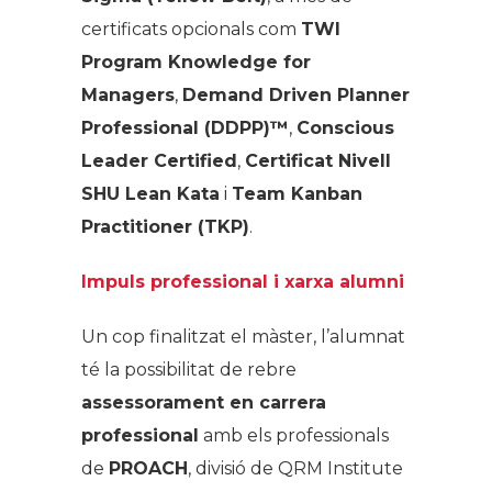
certificats opcionals com
TWI
Program Knowledge for
Managers
,
Demand Driven Planner
Professional (DDPP)™
,
Conscious
Leader Certified
,
Certificat Nivell
SHU Lean Kata
i
Team Kanban
Practitioner (TKP)
.
Impuls professional i xarxa alumni
Un cop finalitzat el màster, l’alumnat
té la possibilitat de rebre
assessorament en carrera
professional
amb els professionals
de
PROACH
, divisió de QRM Institute