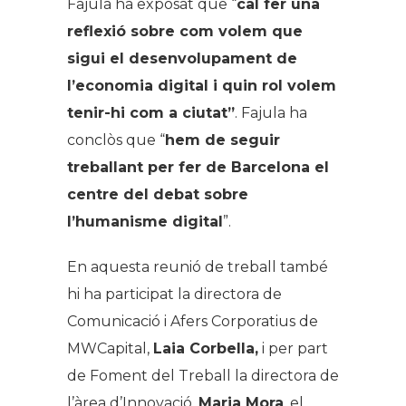
Fajula ha exposat que “
cal fer una
reflexió sobre com volem que
sigui el desenvolupament de
l’economia digital i quin rol volem
tenir-hi com a ciutat”
. Fajula ha
conclòs que “
hem de seguir
treballant per fer de Barcelona el
centre del debat sobre
l’humanisme digital
”.
En aquesta reunió de treball també
hi ha participat la directora de
Comunicació i Afers Corporatius de
MWCapital,
Laia Corbella,
i per part
de Foment del Treball la directora de
l’àrea d’Innovació,
Maria Mora
, el