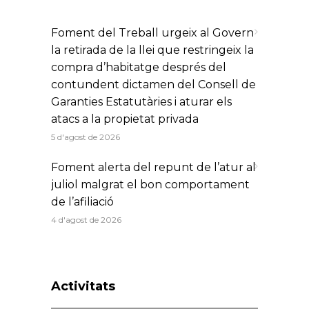
Foment del Treball urgeix al Govern
la retirada de la llei que restringeix la
compra d’habitatge després del
contundent dictamen del Consell de
Garanties Estatutàries i aturar els
atacs a la propietat privada
5 d'agost de 2026
Foment alerta del repunt de l’atur al
juliol malgrat el bon comportament
de l’afiliació
4 d'agost de 2026
Activitats