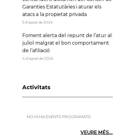
Garanties Estatutàries i aturar els
atacs a la propietat privada
5 d'agost de 2026
Foment alerta del repunt de l’atur al
juliol malgrat el bon comportament
de l’afiliació
4 d'agost de 2026
Activitats
NO HI HA EVENTS PROGRAMATS
VEURE MÉS...