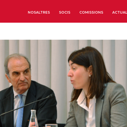
NOSALTRES
SOCIS
COMISSIONS
ACTUAL
Sobre nosaltres
Òrgans de Govern
Òrgans Consultius
Estructura Executiva
Institut d’Estudis Estrat
Societat Barcelonesa d’
Econòmics i Socials
Organitzacions territori
Organitzacions sectoria
Coneix més