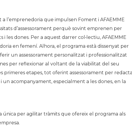
rt a l’emprenedoria que impulsen Foment i AFAEMME
ecessitats d’assessorament perquè sovint emprenen per
ats i les dones. Per a aquest darrer col•lectiu, AFAEMME
doria en femení. Alhora, el programa està dissenyat per
oferir un assessorament personalitzat i professionalitzat
s per reflexionar al voltant de la viabilitat del seu
 les primeres etapes, tot oferint assessorament per redact
t i un acompanyament, especialment a les dones, en la
 única per agilitar tràmits que ofereix el programa als
empresa.