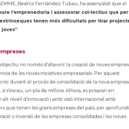
AFAEMME, Beatriz Fernández-Tubau, ha assenyalat que el
ure l’emprenedoria i assessorar col•lectius que per
 extrínseques tenen més dificultats per tirar project
 joves”
.
 empreses
’objectiu no només d’afavorir la creació de noves empres
cia de les noves iniciatives empresarials. Per aquest
nic durant el procés de consolidació de la nova empres
 si s’escau, un pla de millora. Alhora, es posaran en
t nivell d’innovació i amb visió internacional amb
s que tenen les grans empreses del país, per aprofundi
ració o inversió de les empreses consolidades i les noves