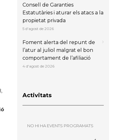
Consell de Garanties
Estatutàries i aturar els atacs a la
propietat privada
5 d'agost de 2026
Foment alerta del repunt de
l’atur al juliol malgrat el bon
comportament de l’afiliació
4 d'agost de 2026
,
Activitats
ió
NO HI HA EVENTS PROGRAMATS