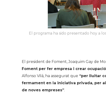
El programa ha sido presentado hoy a l
El president de Foment, Joaquim Gay de Mont
Foment per fer empresa i crear ocupació 
Alfonso Vilá, ha assegurat que
“per lluitar 
fermament en la iniciativa privada, per 
de noves empreses”
.