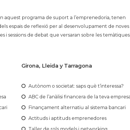
en aquest programa de suport a l’emprenedoria, tenen
 dels espais de reflexió per al desenvolupament de noves
ves i sessions de debat que versaran sobre les temàtiques
Girona, Lleida y Tarragona
Autònom o societat: saps què t’interessa?
esa
ABC de l’anàlisi financera de la teva empres
cari
Finançament alternatiu al sistema bancari
Actituds i aptituds emprenedores
Taller de rols models i networking