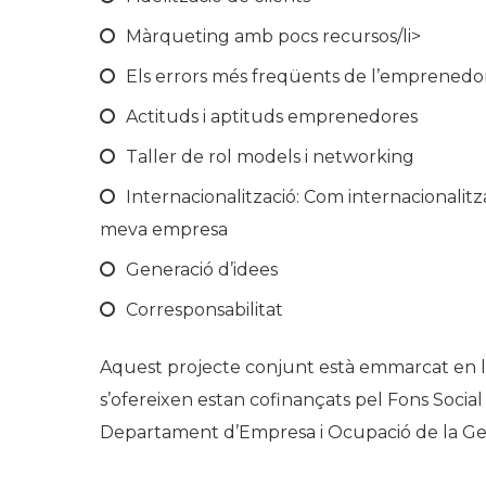
Màrqueting amb pocs recursos/li>
Els errors més freqüents de l’emprenedo
Actituds i aptituds emprenedores
Taller de rol models i networking
Internacionalització: Com internacionalitz
meva empresa
Generació d’idees
Corresponsabilitat
Aquest projecte conjunt està emmarcat en la
s’ofereixen estan cofinançats pel Fons Social 
Departament d’Empresa i Ocupació de la Gen