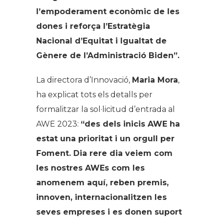
l’empoderament econòmic de les
dones
i reforça l’Estratègia
Nacional d’Equitat i Igualtat de
Gènere de l’Administració Biden”.
La directora d’Innovació,
Maria Mora
,
ha explicat tots els detalls per
formalitzar la sol·licitud d’entrada al
AWE 2023:
“des dels inicis AWE ha
estat una prioritat i un orgull per
Foment. Dia rere dia veiem com
les nostres AWEs com les
anomenem aquí, reben premis,
innoven, internacionalitzen les
seves empreses i es donen suport