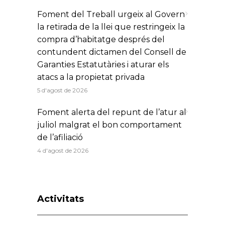
Foment del Treball urgeix al Govern
la retirada de la llei que restringeix la
compra d’habitatge després del
contundent dictamen del Consell de
Garanties Estatutàries i aturar els
atacs a la propietat privada
5 d'agost de 2026
Foment alerta del repunt de l’atur al
juliol malgrat el bon comportament
de l’afiliació
4 d'agost de 2026
Activitats