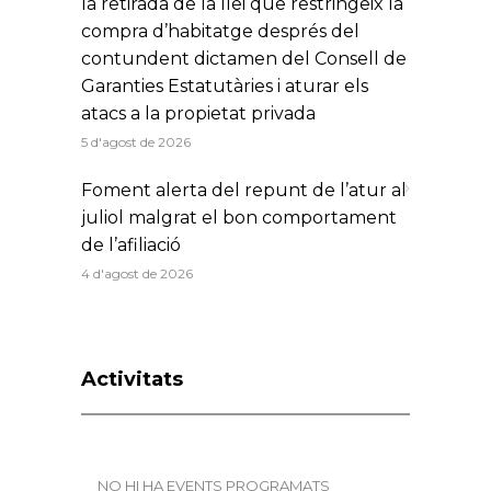
la retirada de la llei que restringeix la
compra d’habitatge després del
contundent dictamen del Consell de
Garanties Estatutàries i aturar els
atacs a la propietat privada
5 d'agost de 2026
Foment alerta del repunt de l’atur al
juliol malgrat el bon comportament
de l’afiliació
4 d'agost de 2026
Activitats
NO HI HA EVENTS PROGRAMATS