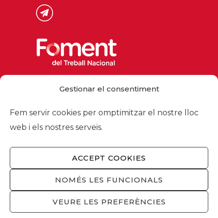
Via Laietana 32, 08003 Barcelona
Gestionar el consentiment
Tel. 93 484 12 00
foment@foment.com
Fem servir cookies per omptimitzar el nostre lloc
web i els nostres serveis.
ACCEPT COOKIES
© 2026 - Foment del Treball Nacional
Nosaltres
/
Associats
/
Comissions
/
NOMÉS LES FUNCIONALS
Actualitat
/
Serveis
/
Avís legal
/
Política de
privacitat
/
Política cookies
/
Privacitat
VEURE LES PREFERÈNCIES
xarxes socials