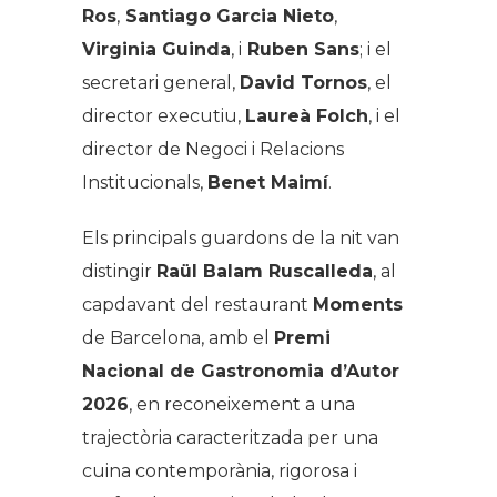
Ros
,
Santiago Garcia Nieto
,
Virginia Guinda
, i
Ruben Sans
; i el
secretari general,
David Tornos
, el
director executiu,
Laureà Folch
, i el
director de Negoci i Relacions
Institucionals,
Benet Maimí
.
Els principals guardons de la nit van
distingir
Raül Balam Ruscalleda
, al
capdavant del restaurant
Moments
de Barcelona, amb el
Premi
Nacional de Gastronomia d’Autor
2026
, en reconeixement a una
trajectòria caracteritzada per una
cuina contemporània, rigorosa i