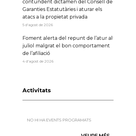
contundent dictamen del Consell de
Garanties Estatutàries i aturar els
atacs a la propietat privada
5 d'agost de 2026
Foment alerta del repunt de l’atur al
juliol malgrat el bon comportament
de l’afiliació
4 d'agost de 2026
Activitats
NO HI HA EVENTS PROGRAMATS
VEURE MÉS...