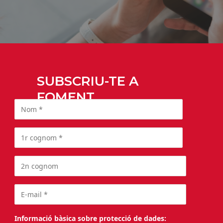
SUBSCRIU-TE A
FOMENT
Informació bàsica sobre protecció de dades: