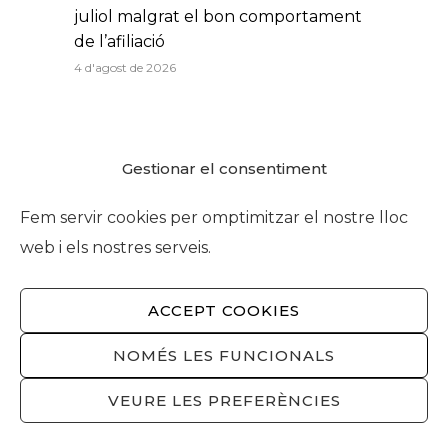
juliol malgrat el bon comportament
de l’afiliació
4 d'agost de 2026
Activitats
Gestionar el consentiment
Fem servir cookies per omptimitzar el nostre lloc
web i els nostres serveis.
NO HI HA EVENTS PROGRAMATS
ACCEPT COOKIES
VEURE MÉS...
NOMÉS LES FUNCIONALS
VEURE LES PREFERÈNCIES