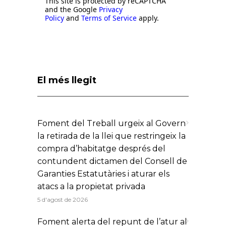
This site is protected by reCAPTCHA
and the Google
Privacy
Policy
and
Terms of Service
apply.
El més llegit
Foment del Treball urgeix al Govern
la retirada de la llei que restringeix la
compra d’habitatge després del
contundent dictamen del Consell de
Garanties Estatutàries i aturar els
atacs a la propietat privada
5 d'agost de 2026
Foment alerta del repunt de l’atur al