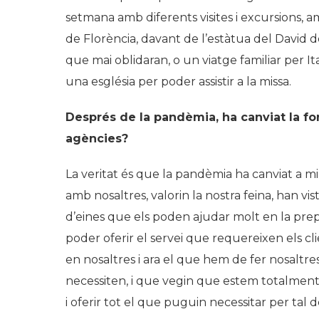
setmana amb diferents visites i excursions, am
de Florència, davant de l’estàtua del David
que mai oblidaran, o un viatge familiar per It
una església per poder assistir a la missa.
Després de la pandèmia, ha canviat la for
agències?
La veritat és que la pandèmia ha canviat a mil
amb nosaltres, valorin la nostra feina, han v
d’eines que els poden ajudar molt en la pre
poder oferir el servei que requereixen els cl
en nosaltres i ara el que hem de fer nosaltres 
necessiten, i que vegin que estem totalment
i oferir tot el que puguin necessitar per tal de