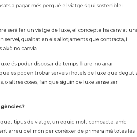
osats a pagar més perquè el viatge sigui sostenible i
e serà fer un viatge de luxe, el concepte ha canviat un
servei, qualitat en els allotjaments que contracta, i
s això no canvia.
 luxe és poder disposar de temps lliure, no anar
 que es poden trobar serveis i hotels de luxe que degut 
s, o altres coses, fan que siguin de luxe sense ser
 agències?
 aquet tipus de viatge, un equip molt compacte, amb
nt arreu del món per conèixer de primera mà totes les