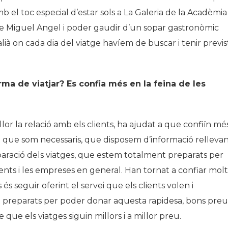
b el toc especial d’estar sols a La Galeria de la Acadèmia
 de Miguel Angel i poder gaudir d’un sopar gastronòmic
alià on cada dia del viatge havíem de buscar i tenir previs
ma de viatjar? Es confia més en la feina de les
lor la relació amb els clients, ha ajudat a que confiïn mé
ist que som necessaris, que disposem d’informació rellevan
paració dels viatges, que estem totalment preparats per
ients i les empreses en general. Han tornat a confiar molt
és seguir oferint el servei que els clients volen i
 preparats per poder donar aquesta rapidesa, bons preu
 que els viatges siguin millors i a millor preu.