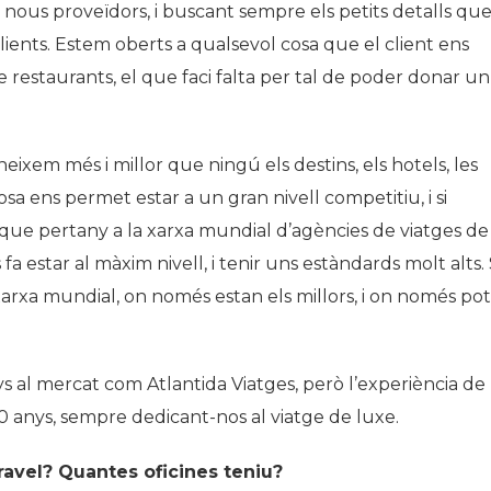
nous proveïdors, i buscant sempre els petits detalls qu
ients. Estem oberts a qualsevol cosa que el client ens
e restaurants, el que faci falta per tal de poder donar un
em més i millor que ningú els destins, els hotels, les
 cosa ens permet estar a un gran nivell competitiu, i si
que pertany a la xarxa mundial d’agències de viatges de
a estar al màxim nivell, i tenir uns estàndards molt alts. 
arxa mundial, on només estan els millors, i on només pot
s al mercat com Atlantida Viatges, però l’experiència de 
30 anys, sempre dedicant-nos al viatge de luxe.
avel? Quantes oficines teniu?