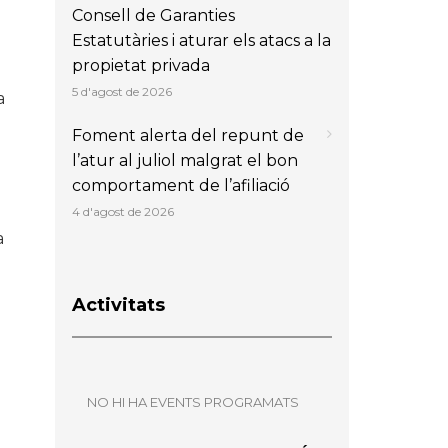
Consell de Garanties
Estatutàries i aturar els atacs a la
propietat privada
5 d'agost de 2026
a
Foment alerta del repunt de
l’atur al juliol malgrat el bon
comportament de l’afiliació
4 d'agost de 2026
a
Activitats
NO HI HA EVENTS PROGRAMATS