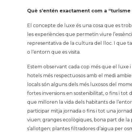
Què s’entén exactament com a “turisme 
El concepte de luxe és una cosa que es trob
les experiències que permetin viure l’essència
representativa de la cultura del lloc. I que 
o l’entorn que es visita.
Estem observant cada cop més que el luxe i la 
hotels més respectuosos amb el medi ambien
locals són alguns dels més luxosos del mome
fortes inversions en sostenibilitat, o fins i t
que milloren la vida dels habitants de l’entor
participar mitja jornada o fins i tot una jo
viuen; granges ecològiques, bona part de la p
s’allotgen; plantes filtradores d’aigua per os