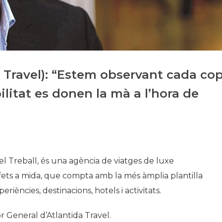
Història
Galeria de Presidents
Biblioteca Arxiu
Seu Social
 Travel): “Estem observant cada co
ilitat es donen la mà a l’hora de
l Treball, és una agència de viatges de luxe
, fets a mida, que compta amb la més àmplia plantilla
eriències, destinacions, hotels i activitats.
 General d’Atlantida Travel.