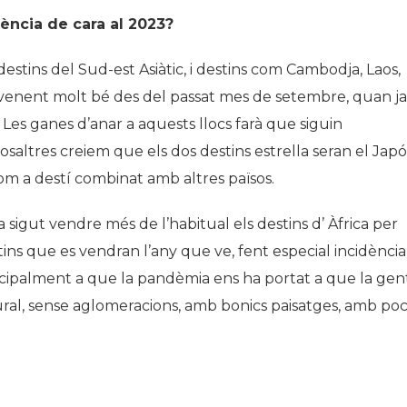
ència de cara al 2023?
destins del Sud-est Asiàtic, i destins com Cambodja, Laos,
n venent molt bé des del passat mes de setembre, quan ja
. Les ganes d’anar a aquests llocs farà que siguin
ltres creiem que els dos destins estrella seran el Japó 
com a destí combinat amb altres països.
sigut vendre més de l’habitual els destins d’ Àfrica per
stins que es vendran l’any que ve, fent especial incidència
cipalment a que la pandèmia ens ha portat a que la gen
tural, sense aglomeracions, amb bonics paisatges, amb po