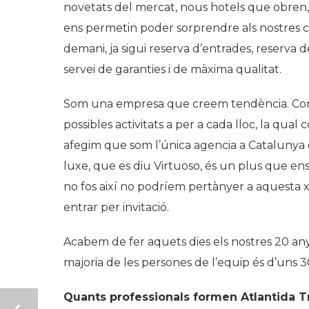
novetats del mercat, nous hotels que obren, 
ens permetin poder sorprendre als nostres cl
demani, ja sigui reserva d’entrades, reserva d
servei de garanties i de màxima qualitat.
Som una empresa que creem tendència. Coneix
possibles activitats a per a cada lloc, la qual
afegim que som l’única agencia a Catalunya 
luxe, que es diu Virtuoso, és un plus que ens f
no fos així no podríem pertànyer a aquesta x
entrar per invitació.
Acabem de fer aquets dies els nostres 20 any
majoria de les persones de l’equip és d’uns 
Quants professionals formen Atlantida Tr