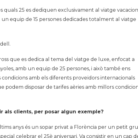
les quals 25 es dediquen exclusivament al viatge vacacion
c., i un equip de 15 persones dedicades totalment al viatge
dell.
s que es dedica al tema del viatge de luxe, enfocat a
nyoles, amb un equip de 25 persones, i això també ens
s condicions amb els diferents proveïdors internacionals
e podem disposar de tarifes aèries amb millors condicio
 als clients, per posar algun exemple?
ims anys és un sopar privat a Florència per un petit gr
cial celebrar el 25è aniversari. Va consistir en un cap d