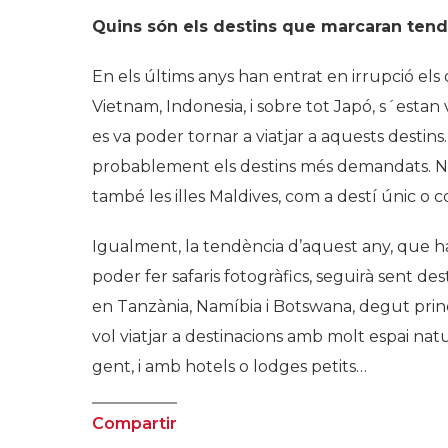
Quins són els destins que marcaran tend
En els últims anys han entrat en irrupció els 
Vietnam, Indonesia, i sobre tot Japó, s´esta
es va poder tornar a viatjar a aquests destins
probablement els destins més demandats. Nosa
també les illes Maldives, com a destí únic o 
Igualment, la tendència d’aquest any, que ha 
poder fer safaris fotogràfics, seguirà sent de
en Tanzània, Namíbia i Botswana, degut prin
vol viatjar a destinacions amb molt espai na
gent, i amb hotels o lodges petits…
Compartir