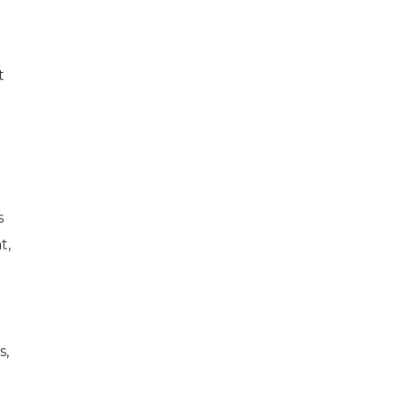
t
s
t,
s,