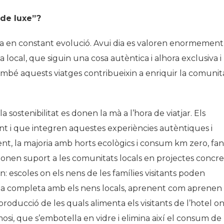
de luxe”?
a en constant evolució. Avui dia es valoren enormement
 local, que siguin una cosa autèntica i alhora exclusiva i
també aquests viatges contribueixin a enriquir la comunit
sostenibilitat es donen la mà a l’hora de viatjar. Els
t i que integren aquestes experiències autèntiques i
nt, la majoria amb horts ecològics i consum km zero, fan
ot donen suport a les comunitats locals en projectes concre
n: escoles on els nens de les famílies visitants poden
rnada completa amb els nens locals, aprenent com aprenen 
roducció de les quals alimenta els visitants de l’hotel o
mosi, que s’embotella en vidre i elimina així el consum de