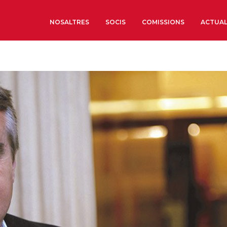
NOSALTRES
SOCIS
COMISSIONS
ACTUAL
Sobre nosaltres
Òrgans de Govern
Òrgans Consultius
Estructura Executiva
Institut d’Estudis Estrat
Societat Barcelonesa d’
Econòmics i Socials
Organitzacions territori
Organitzacions sectoria
Coneix més