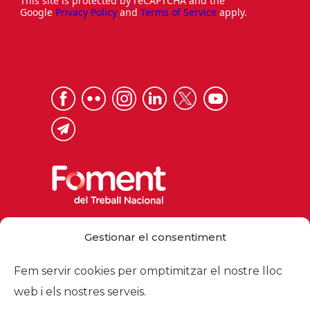
This site is protected by reCAPTCHA and the
Google
Privacy Policy
and
Terms of Service
apply.
Via Laietana 32, 08003 Barcelona
Gestionar el consentiment
Tel. 93 484 12 00
foment@foment.com
Fem servir cookies per omptimitzar el nostre lloc
web i els nostres serveis.