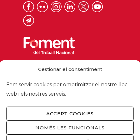
Via Laietana 32, 08003 Barcelona
Gestionar el consentiment
Tel. 93 484 12 00
foment@foment.com
Fem servir cookies per omptimitzar el nostre lloc
web i els nostres serveis.
ACCEPT COOKIES
© 2026 - Foment del Treball Nacional
Nosaltres
/
Associats
/
Comissions
/
NOMÉS LES FUNCIONALS
Actualitat
/
Serveis
/
Avís legal
/
Política de