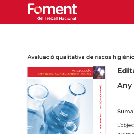
Avaluació qualitativa de riscos higièn
Edit
Any
Sumar
L’objec