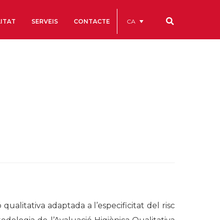
CA
ITAT
SERVEIS
CONTACTE
Els nostres codis
Comptes Anuals
Codi Ètic i de Bon Govern
Estatuts
ègics
Portal de la Transparència
Estudis
als
ls
qualitativa adaptada a l’especificitat del risc