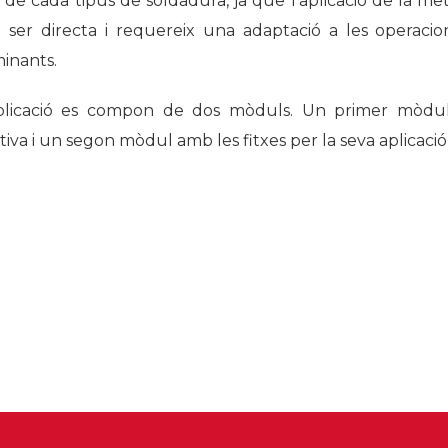
de cada tipus de soldadura, ja que l’aplicació de la met
Història
 ser directa i requereix una adaptació a les operacio
inants.
Galeria de Presidents
Biblioteca Arxiu
licació es compon de dos mòduls. Un primer mòdul 
Seu Social
tiva i un segon mòdul amb les fitxes per la seva aplicaci