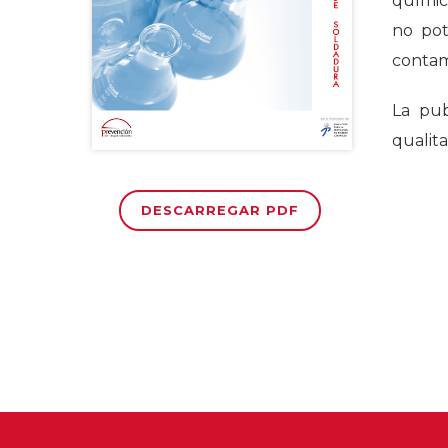
químic 
no pot
contam
La pub
qualita
DESCARREGAR PDF