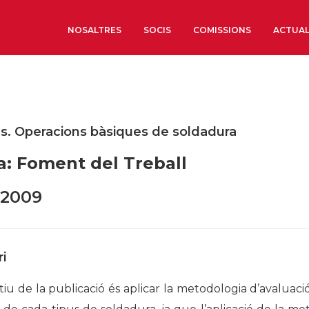
NOSALTRES
SOCIS
COMISSIONS
ACTUAL
Sobre nosaltres
Òrgans de Govern
ics. Operacions bàsiques de soldadura
Òrgans Consultius
a: Foment del Treball
Estructura Executiva
Institut d’Estudis Estrat
 2009
Societat Barcelonesa d’
Econòmics i Socials
Organitzacions territori
i
Organitzacions sectoria
tiu de la publicació és aplicar la metodologia d’avaluació 
Coneix més