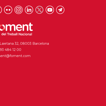
 Laietana 32, 08003 Barcelona
. 93 484 12 00
ment@foment.com