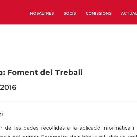
NOSALTRES
SOCIS
COMISSIONS
ACTUAL
Sobre nosaltres
Òrgans de Govern
Òrgans Consultius
a: Foment del Treball
Estructura Executiva
Institut d’Estudis Estrat
2016
Societat Barcelonesa d’
Econòmics i Socials
Organitzacions territori
i
Organitzacions sectoria
ir de les dades recollides a la aplicació informàtica 
Coneix més