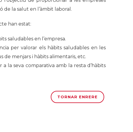
b l’objectiu de proporcionar a les empreses
ó de la salut en l’àmbit laboral.
te han estat:
àbits saludables en l’empresa.
ncia per valorar els hàbits saludables en les
s de menjars i hàbits alimentaris, etc.
 a la seva comparativa amb la resta d’hàbits
TORNAR ENRERE