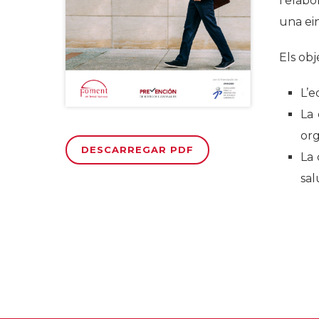
l’elab
una ein
Els ob
L’e
La 
org
DESCARREGAR PDF
La 
sal