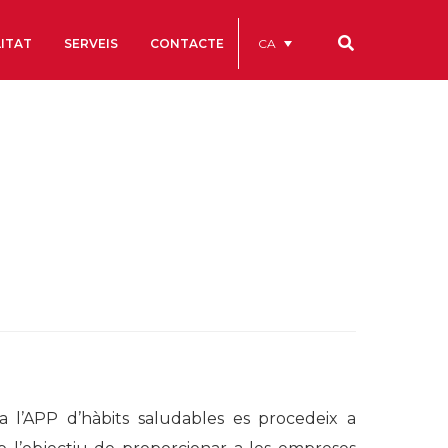
CA
ITAT
SERVEIS
CONTACTE
Els nostres codis
Comptes Anuals
Codi Ètic i de Bon Govern
Estatuts
ègics
Portal de la Transparència
Estudis
als
ls
i a l’APP d’hàbits saludables es procedeix a