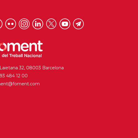
 Laietana 32, 08003 Barcelona
. 93 484 12 00
ment@foment.com