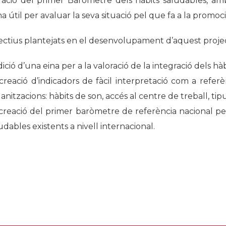
oració del primer Baròmetre dels hàbits saludables, am
Història
a útil per avaluar la seva situació pel que fa a la promoci
Galeria de Presidents
jectius plantejats en el desenvolupament d’aquest projec
Biblioteca Arxiu
Seu Social
dició d’una eina per a la valoració de la integració dels h
creació d’indicadors de fàcil interpretació com a referè
anitzacions: hàbits de son, accés al centre de treball, tipu
creació del primer baròmetre de referència nacional per
udables existents a nivell internacional.