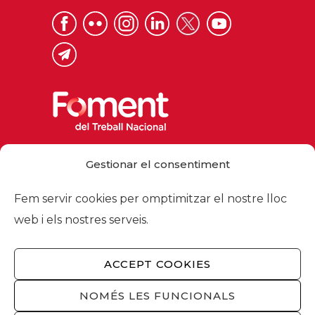
Via Laietana 32, 08003 Barcelona
Gestionar el consentiment
Tel. 93 484 12 00
foment@foment.com
Fem servir cookies per omptimitzar el nostre lloc
web i els nostres serveis.
ACCEPT COOKIES
© 2026 - Foment del Treball Nacional
Nosaltres
/
Associats
/
Comissions
/
NOMÉS LES FUNCIONALS
Actualitat
/
Serveis
/
Avís legal
/
Política de