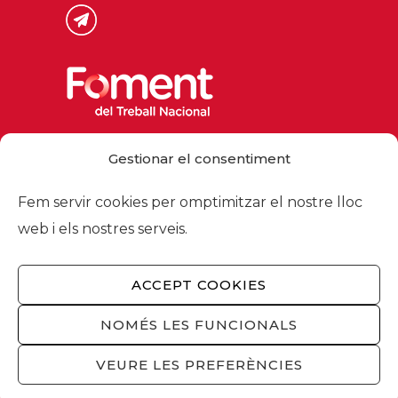
Via Laietana 32, 08003 Barcelona
Gestionar el consentiment
Tel. 93 484 12 00
foment@foment.com
Fem servir cookies per omptimitzar el nostre lloc
web i els nostres serveis.
ACCEPT COOKIES
© 2026 - Foment del Treball Nacional
Nosaltres
/
Associats
/
Comissions
/
NOMÉS LES FUNCIONALS
Actualitat
/
Serveis
/
Avís legal
/
Política de
privacitat
/
Política cookies
/
Privacitat
VEURE LES PREFERÈNCIES
xarxes socials