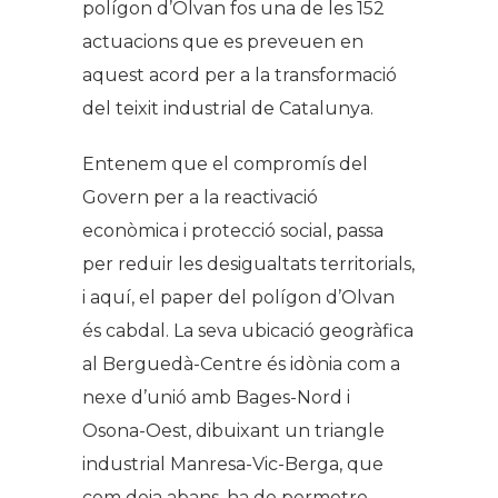
polígon d’Olvan fos una de les 152
actuacions que es preveuen en
aquest acord per a la transformació
del teixit industrial de Catalunya.
Entenem que el compromís del
Govern per a la reactivació
econòmica i protecció social, passa
per reduir les desigualtats territorials,
i aquí, el paper del polígon d’Olvan
és cabdal. La seva ubicació geogràfica
al Berguedà-Centre és idònia com a
nexe d’unió amb Bages-Nord i
Osona-Oest, dibuixant un triangle
industrial Manresa-Vic-Berga, que
com deia abans, ha de permetre