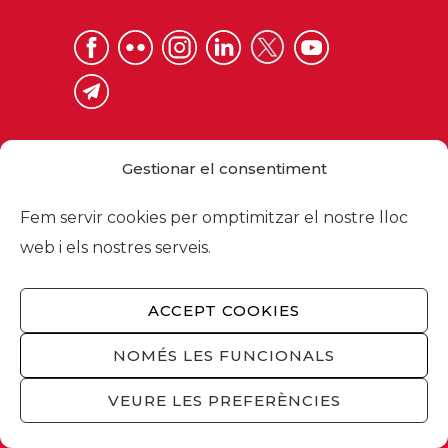
Gestionar el consentiment
Fem servir cookies per omptimitzar el nostre lloc
Via Laietana 32, 08003 Barcelona
web i els nostres serveis.
Tel. 93 484 12 00
foment@foment.com
ACCEPT COOKIES
NOMÉS LES FUNCIONALS
© 2026 - Foment del Treball Nacional
VEURE LES PREFERÈNCIES
Nosaltres
/
Associats
/
Comissions
/