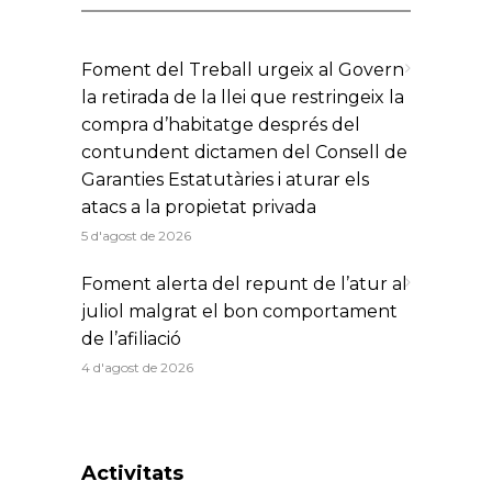
Foment del Treball urgeix al Govern
la retirada de la llei que restringeix la
compra d’habitatge després del
contundent dictamen del Consell de
Garanties Estatutàries i aturar els
atacs a la propietat privada
5 d'agost de 2026
Foment alerta del repunt de l’atur al
juliol malgrat el bon comportament
de l’afiliació
4 d'agost de 2026
Activitats