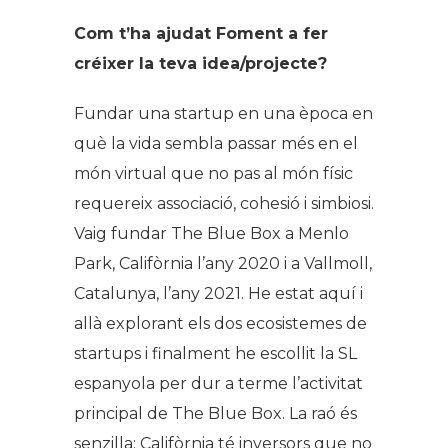
Com t’ha ajudat Foment a fer
créixer la teva idea/projecte?
Fundar una startup en una època en
què la vida sembla passar més en el
món virtual que no pas al món físic
requereix associació, cohesió i simbiosi.
Vaig fundar The Blue Box a Menlo
Park, Califòrnia l’any 2020 i a Vallmoll,
Catalunya, l’any 2021. He estat aquí i
allà explorant els dos ecosistemes de
startups i finalment he escollit la SL
espanyola per dur a terme l’activitat
principal de The Blue Box. La raó és
senzilla: Califòrnia té inversors que no