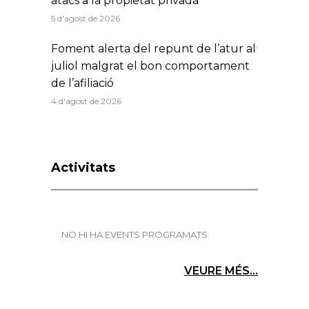
atacs a la propietat privada
5 d'agost de 2026
Foment alerta del repunt de l’atur al
juliol malgrat el bon comportament
de l’afiliació
4 d'agost de 2026
Activitats
NO HI HA EVENTS PROGRAMATS
VEURE MÉS...