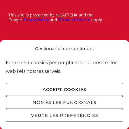
This site is protected by reCAPTCHA and the
Google
Privacy Policy
and
Terms of Service
apply.
Gestionar el consentiment
Fem servir cookies per omptimitzar el nostre lloc
web i els nostres serveis.
ACCEPT COOKIES
NOMÉS LES FUNCIONALS
Via Laietana 32, 08003 Barcelona
VEURE LES PREFERÈNCIES
Tel. 93 484 12 00
foment@foment.com