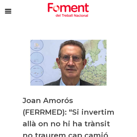
Joan Amorós
(FERRMED): “Si invertim
allà on no hi ha trànsit
no traurem cap camió