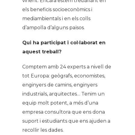
vinent. Encara estem treballant en
els beneficis socioeconòmics i
mediambientals i en els colls
d’ampolla d’alguns països.
Qui ha participat i col·laborat en
aquest treball?
Comptem amb 24 experts a nivell de
tot Europa: geògrafs, economistes,
enginyers de camins, enginyers
industrials, arquitectes… Tenim un
equip molt potent, a més d’una
empresa consultora que ens dona
suport i estudiants que ens ajuden a
recollir les dades.