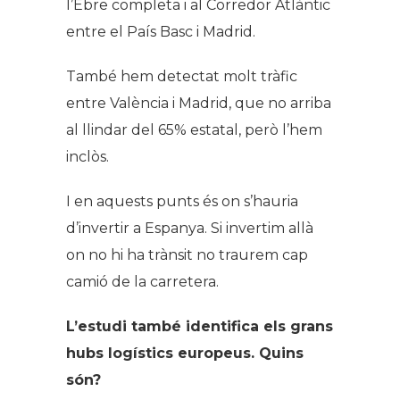
l’Ebre completa i al Corredor Atlàntic
entre el País Basc i Madrid.
També hem detectat molt tràfic
entre València i Madrid, que no arriba
al llindar del 65% estatal, però l’hem
inclòs.
I en aquests punts és on s’hauria
d’invertir a Espanya. Si invertim allà
on no hi ha trànsit no traurem cap
camió de la carretera.
L’estudi també identifica els grans
hubs logístics europeus. Quins
són?