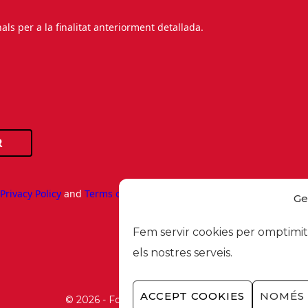
s per a la finalitat anteriorment detallada.
R
e
Privacy Policy
and
Terms of Service
apply.
Ge
Fem servir cookies per omptimitz
els nostres serveis.
ACCEPT COOKIES
NOMÉS 
© 2026 - Foment del Treball Nacional