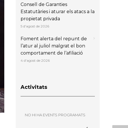
Consell de Garanties
Estatutàries i aturar els atacs a la
propietat privada
5 d'agost de 2026
Foment alerta del repunt de
l’atur al juliol malgrat el bon
comportament de l’afiliació
4 d'agost de 2026
Activitats
NO HI HA EVENTS PROGRAMATS