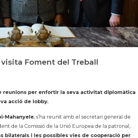
Història
Galeria de Presidents
Biblioteca Arxiu
Seu Social
visita Foment del Treball
 reunions per enfortir la seva activitat diplomàtica
eva acció de lobby.
i-Mahanyele
, s’ha reunit amb el secretari general de
sident de la Comissió de la Unió Europea de la patronal,
s bilaterals i les possibles vies de cooperació per