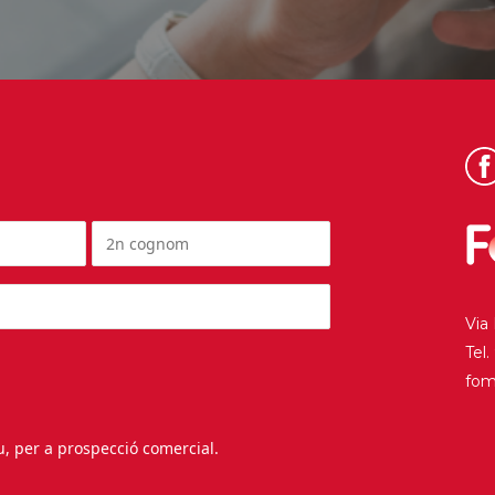
Via
Tel
fo
au, per a prospecció comercial.