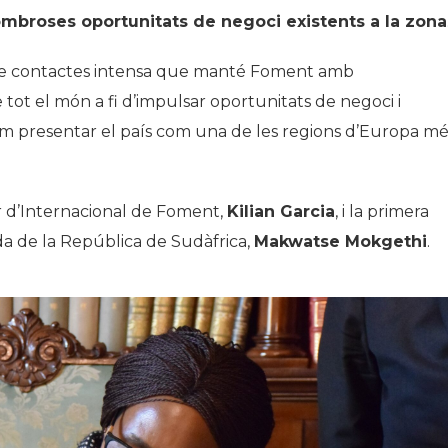
nombroses oportunitats de negoci existents a la zona
 de contactes intensa que manté Foment amb
 tot el món a fi d’impulsar oportunitats de negoci i
com presentar el país com una de les regions d’Europa mé
or d’Internacional de Foment,
Kilian Garcia
, i la primera
da de la República de Sudàfrica,
Makwatse Mokgethi
.