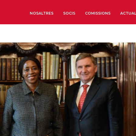
NOSALTRES
SOCIS
COMISSIONS
ACTUAL
Sobre nosaltres
Òrgans de Govern
Òrgans Consultius
Estructura Executiva
Institut d’Estudis Estrat
Societat Barcelonesa d’
Econòmics i Socials
Organitzacions territori
Organitzacions sectoria
Coneix més