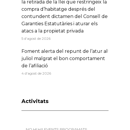
la retirada de la llei que restringeix la
compra d’habitatge després del
contundent dictamen del Consell de
Garanties Estatutàries i aturar els
atacs a la propietat privada
5 d'agost de 2026
Foment alerta del repunt de l’atur al
juliol malgrat el bon comportament
de l’afiliació
4 d'agost de 2026
Activitats
NO HI HA EVENTS PROGRAMATS