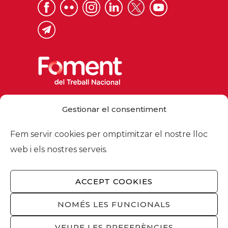
Via Laietana 32, 08003 Barcelona
Gestionar el consentiment
Tel. 93 484 12 00
foment@foment.com
Fem servir cookies per omptimitzar el nostre lloc
web i els nostres serveis.
ACCEPT COOKIES
© 2026 - Foment del Treball Nacional
Nosaltres
/
Associats
/
Comissions
/
NOMÉS LES FUNCIONALS
Actualitat
/
Serveis
/
Avís legal
/
Política de
privacitat
/
Política cookies
/
Privacitat
VEURE LES PREFERÈNCIES