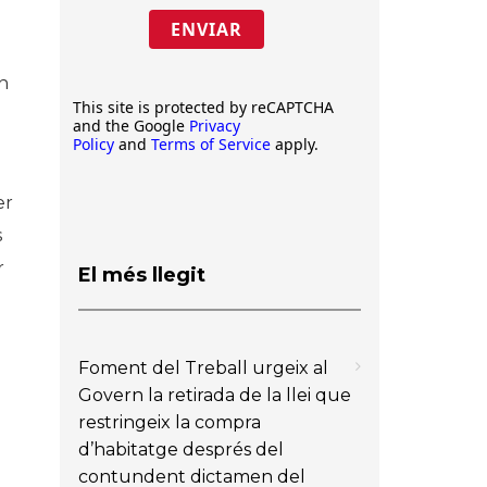
ENVIAR
n
This site is protected by reCAPTCHA
and the Google
Privacy
Policy
and
Terms of Service
apply.
er
s
r
El més llegit
Foment del Treball urgeix al
Govern la retirada de la llei que
restringeix la compra
d’habitatge després del
contundent dictamen del