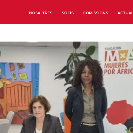
NOSALTRES
SOCIS
COMISSIONS
ACTUAL
Sobre nosaltres
Òrgans de Govern
Òrgans Consultius
Estructura Executiva
Institut d’Estudis Estrat
Societat Barcelonesa d’
Econòmics i Socials
Organitzacions territori
Organitzacions sectoria
Coneix més