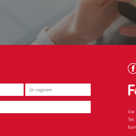
Via
Tel
fo