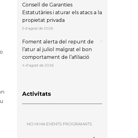
Consell de Garanties
Estatutàries i aturar els atacs a la
propietat privada
5 d'agost de 2026
Foment alerta del repunt de
l’atur al juliol malgrat el bon
mo
comportament de l’afiliació
4 d'agost de 2026
ón
Activitats
tu
NO HI HA EVENTS PROGRAMATS