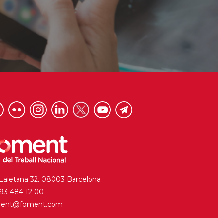
 Laietana 32, 08003 Barcelona
. 93 484 12 00
ment@foment.com