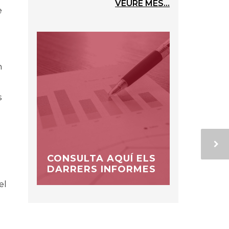
VEURE MÉS...
e
n
a
s
CONSULTA AQUÍ ELS
DARRERS INFORMES
el