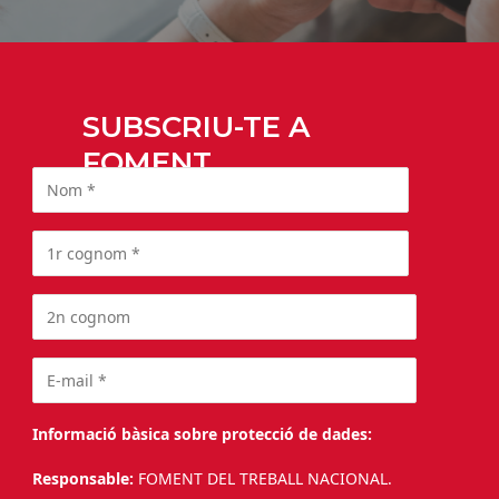
SUBSCRIU-TE A
FOMENT
Informació bàsica sobre protecció de dades:
Responsable:
FOMENT DEL TREBALL NACIONAL.