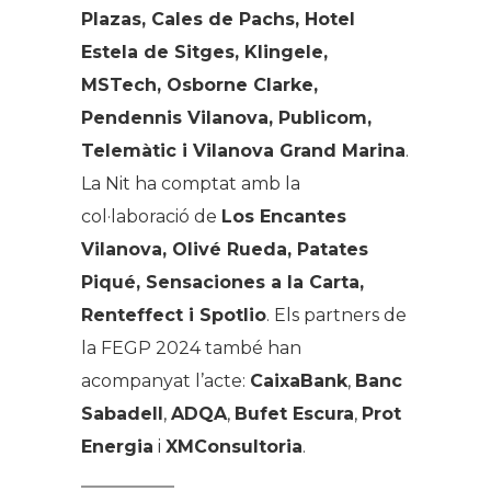
Plazas, Cales de Pachs, Hotel
Estela de Sitges, Klingele,
MSTech, Osborne Clarke,
Pendennis Vilanova, Publicom,
Telemàtic i Vilanova Grand Marina
.
La Nit ha comptat amb la
col·laboració de
Los Encantes
Vilanova, Olivé Rueda, Patates
Piqué, Sensaciones a la Carta,
Renteffect i Spotlio
. Els partners de
la FEGP 2024 també han
acompanyat l’acte:
CaixaBank
,
Banc
Sabadell
,
ADQA
,
Bufet Escura
,
Prot
Energia
i
XMConsultoria
.