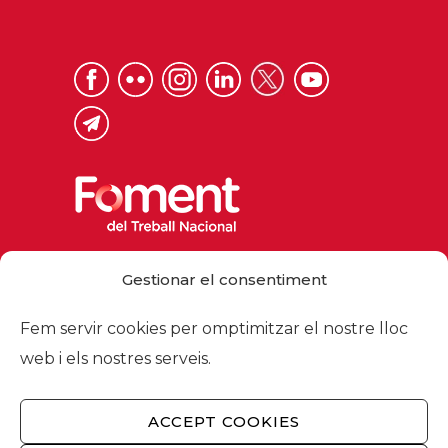
Via Laietana 32, 08003 Barcelona
Gestionar el consentiment
Tel. 93 484 12 00
foment@foment.com
Fem servir cookies per omptimitzar el nostre lloc
web i els nostres serveis.
ACCEPT COOKIES
© 2026 - Foment del Treball Nacional