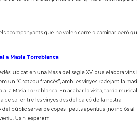
€ pels acompanyants que no volen corre o caminar però q
al a Masia Torreblanca
dès, ubicat en una Masia del segle XV, que elabora vins i
om un “Chateau francès”, amb les vinyes rodejant la masi
ta a la Masia Torreblanca. En acabar la visita, tarda musica
 de sol entre les vinyes des del balcó de la nostra
 del públic servei de copes i petits aperitius (no inclòs al
 veniu. Us hi esperem!