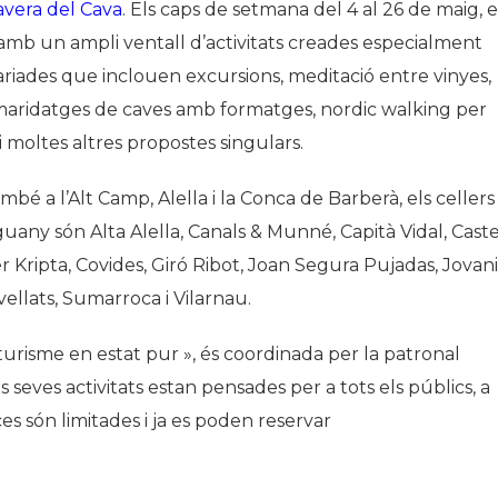
avera del Cava
. Els caps de setmana del 4 al 26 de maig, e
 amb un ampli ventall d’activitats creades especialment
 variades que inclouen excursions, meditació entre vinyes,
na, maridatges de caves amb formatges, nordic walking per
i moltes altres propostes singulars.
bé a l’Alt Camp, Alella i la Conca de Barberà, els cellers
uany són Alta Alella, Canals & Munné, Capità Vidal, Caste
r Kripta, Covides, Giró Ribot, Joan Segura Pujadas, Jovani
vellats, Sumarroca i Vilarnau.
turisme en estat pur », és coordinada per la patronal
 seves activitats estan pensades per a tots els públics, a
ces són limitades i ja es poden reservar