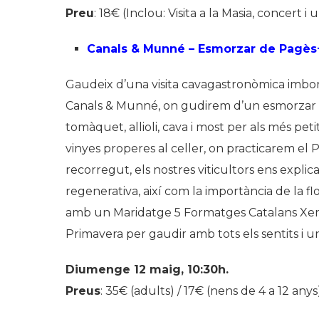
Preu
: 18€ (Inclou: Visita a la Masia, concert 
Canals & Munné – Esmorzar de Pagès
Gaudeix d’una visita cavagastronòmica imbor
Canals & Munné, on gudirem d’un esmorzar d
tomàquet, allioli, cava i most per als més peti
vinyes properes al celler, on practicarem el P
recorregut, els nostres viticultors ens explica
regenerativa, així com la importància de la fl
amb un Maridatge 5 Formatges Catalans Xeri
Primavera per gaudir amb tots els sentits i 
Diumenge 12 maig, 10:30h.
Preus
: 35€ (adults) / 17€ (nens de 4 a 12 anys