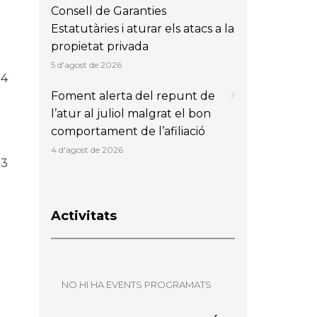
Consell de Garanties
Estatutàries i aturar els atacs a la
propietat privada
5 d'agost de 2026
 4
Foment alerta del repunt de
l’atur al juliol malgrat el bon
comportament de l’afiliació
4 d'agost de 2026
23
Activitats
NO HI HA EVENTS PROGRAMATS