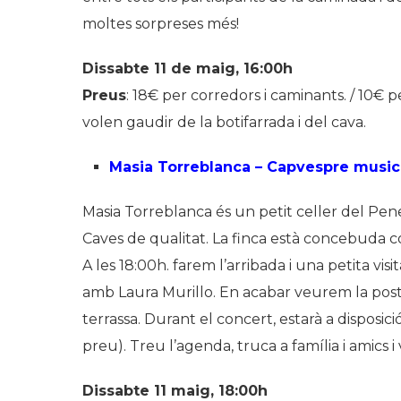
moltes sorpreses més!
Dissabte 11 de maig, 16:00h
Preus
: 18€ per corredors i caminants. / 10
volen gaudir de la botifarrada i del cava.
Masia Torreblanca – Capvespre music
Masia Torreblanca és un petit celler del Pene
Caves de qualitat. La finca està concebuda c
A les 18:00h. farem l’arribada i una petita visi
amb Laura Murillo. En acabar veurem la posta
terrassa. Durant el concert, estarà a disposició
preu). Treu l’agenda, truca a família i amics i
Dissabte 11 maig, 18:00h