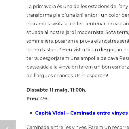
La primavera és una de les estacions de l’any
transforma ple d’una brillantor i un color ben
inici amb la visita al celler centenari on visita
situada al nostre jardí modernista. Sota terra, 
sommeliers, posarem a prova els nostres sent
estem tastant? Heu vist mai un desgorjament 
terra, desgorjarem una ampolla de cava Reser
passejada a la vinya on farem un bon esmorza
de llargues criances. Us hi esperem!
Dissabte 11 maig, 11:00h.
Preu
: 49€
Capità Vidal – Caminada entre vinyes 
Caminada entre les vinyes. Farem un recorre