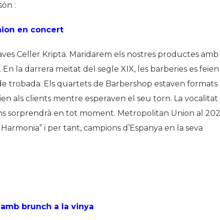
són :
nion en concert
caves Celler Kripta. Maridarem els nostres productes amb
 En la darrera meitat del segle XIX, les barberies es feien
oc de trobada. Els quartets de Barbershop estaven formats
 als clients mentre esperaven el seu torn. La vocalitat
ns sorprendrà en tot moment. Metropolitan Union al 20
n Harmonia” i per tant, campions d’Espanya en la seva
s amb brunch a la vinya