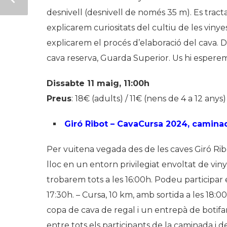
desnivell (desnivell de només 35 m). Es tract
explicarem curiositats del cultiu de les vinyes
explicarem el procés d’elaboració del cava. 
cava reserva, Guarda Superior. Us hi esper
Dissabte 11 maig, 11:00h
Preus
: 18€ (adults) / 11€ (nens de 4 a 12 anys
Giró Ribot – CavaCursa 2024, caminad
Per vuitena vegada des de les caves Giró R
lloc en un entorn privilegiat envoltat de vi
trobarem tots a les 16:00h. Podeu participar 
17:30h. – Cursa, 10 km, amb sortida a les 18:
copa de cava de regal i un entrepà de botifar
entre tots els participants de la caminada i de