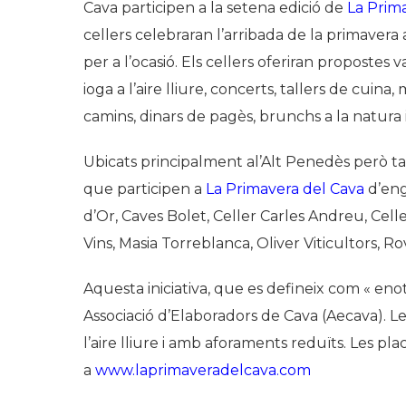
Cava participen a la setena edició de
La Prim
cellers celebraran l’arribada de la primavera
per a l’ocasió. Els cellers oferiran propostes
ioga a l’aire lliure, concerts, tallers de cui
camins, dinars de pagès, brunchs a la natura 
Ubicats principalment al’Alt Penedès però tam
que participen a
La Primavera del Cava
d’eng
d’Or, Caves Bolet, Celler Carles Andreu, Celle
Vins, Masia Torreblanca, Oliver Viticultors, Ro
Aquesta iniciativa, que es defineix com « eno
Associació d’Elaboradors de Cava (Aecava). Les
l’aire lliure i amb aforaments reduïts. Les pla
a
www.laprimaveradelcava.com