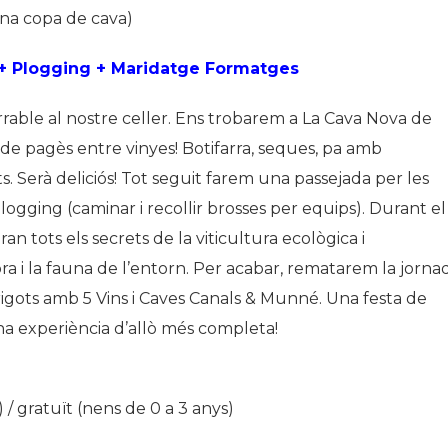
i una copa de cava)
+ Plogging + Maridatge Formatges
rable al nostre celler. Ens trobarem a La Cava Nova de
e pagès entre vinyes! Botifarra, seques, pa amb
ts. Serà deliciós! Tot seguit farem una passejada per les
logging (caminar i recollir brosses per equips). Durant el
ran tots els secrets de la viticultura ecològica i
ora i la fauna de l’entorn. Per acabar, rematarem la jorna
gots amb 5 Vins i Caves Canals & Munné. Una festa de
una experiència d’allò més completa!
) / gratuït (nens de 0 a 3 anys)