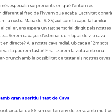
 més especials i sorprenents, en què l’entorn es
 diferent al fred de l’hivern que acaba. L’activitat donarà
rem la nostra Masia del S. XV, així com la capella familiar
al celler, ens espera un tast sensorial dirigit pels nostres
its… Serem capaços d’esbrinar quin tipus de vi o cava
en directe? A la nostra cava radial, ubicada a 12m sota
va i la podrem tastar! Finalitzarem la visita amb una
r-brunch amb la possibilitat de tastar els nostres caves
amb gran aperitiu i tast de Cava
gut circular de 5,5 km per terreny de terra, amb molt p