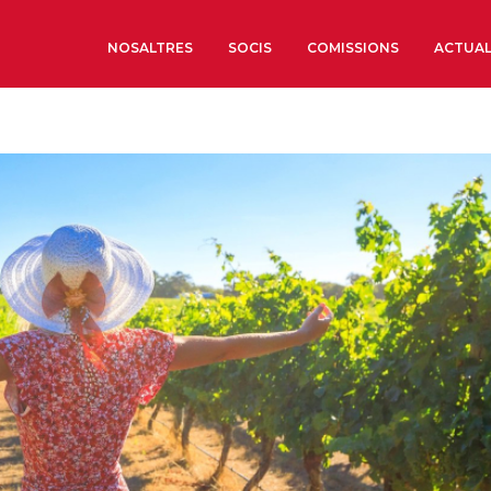
NOSALTRES
SOCIS
COMISSIONS
ACTUAL
Sobre nosaltres
Òrgans de Govern
Òrgans Consultius
Estructura Executiva
Institut d’Estudis Estrat
Societat Barcelonesa d’
Econòmics i Socials
Organitzacions territori
Organitzacions sectoria
Coneix més