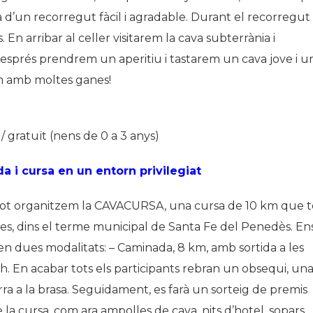
a d’un recorregut fàcil i agradable. Durant el recorregut
. En arribar al celler visitarem la cava subterrània i
Després prendrem un aperitiu i tastarem un cava jove i u
em amb moltes ganes!
) / gratuït (nens de 0 a 3 anys)
a i cursa en un entorn privilegiat
ibot organitzem la CAVACURSA, una cursa de 10 km que t
nyes, dins el terme municipal de Santa Fe del Penedès. En
en dues modalitats: – Caminada, 8 km, amb sortida a les
00h. En acabar tots els participants rebran un obsequi, un
ra a la brasa. Seguidament, es farà un sorteig de premis
 la cursa, com ara ampolles de cava, nits d’hotel, sopars… 