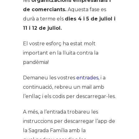
les
organitzacions empresarials i
de comerciants.
Aquesta fase es
durà a terme els
dies 4 i 5 de juliol i
11 i 12 de juliol.
El vostre esforç ha estat molt
important en la lluita contra la
pandèmia!
Demaneu les vostres
entrades
, i a
continuació, rebreu un mail amb
l’enllaç i els codis per descarregar-les.
A més, a l’entrada trobareu les
instruccions per descarregar l’app de
la Sagrada Família amb la