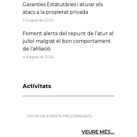
Garanties Estatutàries i aturar els
atacs a la propietat privada
5 d'agost de 2026
Foment alerta del repunt de l’atur al
juliol malgrat el bon comportament
de l’afiliació
4 d'agost de 2026
Activitats
NO HI HA EVENTS PROGRAMATS
VEURE MÉS...