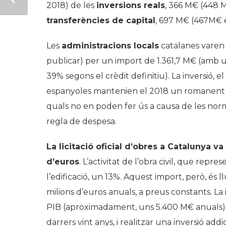
2018) de les
inversions reals
, 366 M€ (448 M
transferències de capital
, 697 M€ (467M€ e
Les
administracions locals
catalanes varen 
publicar) per un import de 1.361,7 M€ (amb un
39% segons el crèdit definitiu). La inversió, el
espanyoles mantenien el 2018 un romanent d
quals no en poden fer ús a causa de les normes
regla de despesa.
La licitació oficial d’obres a Catalunya v
d’euros
. L’activitat de l’obra civil, que repr
l’edificació, un 13%. Aquest import, però, és 
milions d’euros anuals, a preus constants. La 
PIB (aproximadament, uns 5.400 M€ anuals) q
darrers vint anys, i realitzar una inversió addi