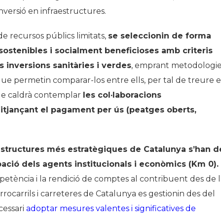
inversió en infraestructures.
e recursos públics limitats,
se seleccionin de forma
sostenibles i socialment beneficioses amb criteris
es inversions sanitàries i verdes
, emprant metodologi
que permetin comparar-los entre ells, per tal de treure e
que caldrà contemplar
les col·laboracions
itjançant el pagament per ús (peatges oberts,
aestructures més estratègiques de Catalunya s’han d
ipació dels agents institucionals i econòmics (Km 0).
ompetència i la rendició de comptes al contribuent des de 
rrocarrils i carreteres de Catalunya es gestionin des del
ecessari
adoptar mesures valentes i significatives de