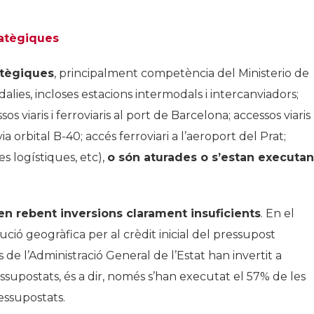
ratègiques
atègiques
, principalment competència del Ministerio de
ies, incloses estacions intermodals i intercanviadors;
s viaris i ferroviaris al port de Barcelona; accessos viaris
ia orbital B-40; accés ferroviari a l’aeroport del Prat;
s logístiques, etc),
o són aturades o s’estan executan
en rebent inversions clarament insuficients
. En el
ució geogràfica per al crèdit inicial del pressupost
 de l’Administració General de l’Estat han invertit a
upostats, és a dir, només s’han executat el 57% de les
ressupostats.