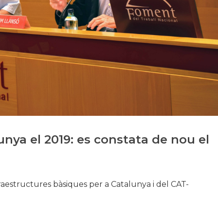
Història
Galeria de Presidents
Biblioteca Arxiu
Seu Social
unya el 2019: es constata de nou el
fraestructures bàsiques per a Catalunya i del CAT-