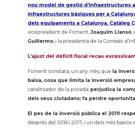
nou model de gestió d’infraestructures 
infraestructures bàsiques per a Cataluny
dels equipaments a Catalunya. Catàleg
vicepresident de Foment,
Joaquim Llansó
,
Guillermo
, i la presidenta de la Comissió d
L’ajust del dèficit fiscal recau excessiva
Foment constata, un any més, que
la inver
baixa, cosa que limita la inversió empresa
catalitzador de la privada;
perjudica la comp
dels seus ciutadans; fa perdre oportunitat
El pes de la inversió pública el 2019 res
després del 2016 i 2017, i un dels més baixos