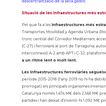
descentralització de la seva gestió
.
Situació de les infraestructures més est
Pel que fa a les
infraestructures més estr
Transportes, Movilidad y Agenda Urbana (Rodal
tronc central del Corredor Mediterrani; accesso
(C-27) i ferroviaris al port de Tarragona; autov
interconnexió A-2 amb AP7 i C-32; plataforme
a un ritme lent o molt lent.
Les infraestructures ferroviàries segueix
període 2015-2018 (l’any 2019 no hi ha distrib
prorrogat) els principals organismes inversors
Catalunya només 1.474 M€ dels 2.566 M€ press
partides i han deixat d’invertir-hi 1.092 M€ p