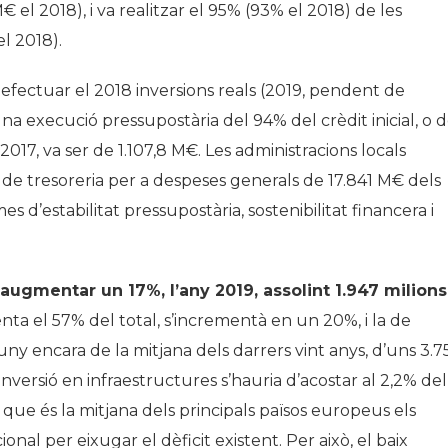
€ el 2018), i va realitzar el 95% (93% el 2018) de les
l 2018).
efectuar el 2018 inversions reals (2019, pendent de
a execució pressupostària del 94% del crèdit inicial, o d
 2017, va ser de 1.107,8 M€. Les administracions locals
e tresoreria per a despeses generals de 17.841 M€ dels
 d’estabilitat pressupostària, sostenibilitat financera i
a augmentar un 17%, l’any 2019, assolint 1.947 milions
esenta el 57% del total, s’incrementà en un 20%, i la de
lluny encara de la mitjana dels darrers vint anys, d’uns 3.7
inversió en infraestructures s’hauria d’acostar al 2,2% del
ue és la mitjana dels principals països europeus els
cional per eixugar el dèficit existent. Per això, el baix