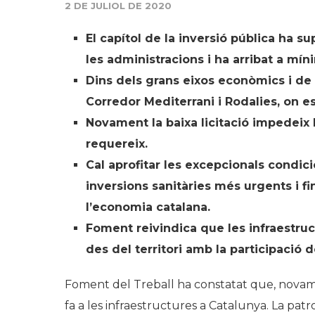
2 DE JULIOL DE 2020
El capítol de la inversió pública ha
les administracions i ha arribat a mín
Dins dels grans eixos econòmics i de
Corredor Mediterrani i Rodalies, on e
Novament la baixa licitació impedeix l
requereix.
Cal aprofitar les excepcionals condic
inversions sanitàries més urgents i fi
l’economia catalana.
Foment reivindica que les infraestru
des del territori amb la participació 
Foment del Treball ha constatat que, novame
fa a les infraestructures a Catalunya. La pat