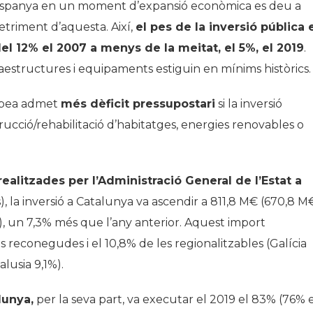
a Espanya en un moment d’expansió econòmica es deu a
detriment d’aquesta. Així,
el pes de la inversió pública 
del 12% el 2007 a menys de la meitat, el 5%, el 2019
.
raestructures i equipaments estiguin en mínims històrics.
ropea admet
més dèficit pressupostari
si la inversió
trucció/rehabilitació d’habitatges, energies renovables o
realitzades per l’Administració General de l’Estat a
, la inversió a Catalunya va ascendir a 811,8 M€ (670,8 M
, un 7,3% més que l’any anterior. Aquest import
s reconegudes i el 10,8% de les regionalitzables (Galícia
alusia 9,1%).
lunya,
per la seva part, va executar el 2019 el 83% (76% 