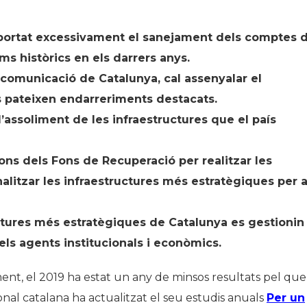
 suportat excessivament el sanejament dels comptes 
ims històrics en els darrers anys.
 comunicació de Catalunya, cal assenyalar el
s pateixen endarreriments destacats.
’assoliment de les infraestructures que el país
ions dels Fons de Recuperació per realitzar les
nalitzar les infraestructures més estratègiques per 
ctures més estratègiques de Catalunya es gestionin
dels agents institucionals i econòmics.
nt, el 2019 ha estat un any de minsos resultats pel que
ronal catalana ha actualitzat el seu estudis anuals
Per un