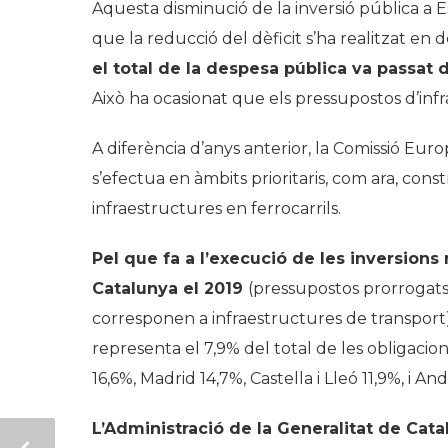
Aquesta disminució de la inversió pública 
que la reducció del dèficit s’ha realitzat en 
el total de la despesa pública va passat 
Això ha ocasionat que els pressupostos d’inf
A diferència d’anys anterior, la Comissió Eu
s’efectua en àmbits prioritaris, com ara, cons
infraestructures en ferrocarrils.
Pel que fa a l’execució de les inversions 
Catalunya el 2019
(pressupostos prorrogats)
corresponen a infraestructures de transport)
representa el 7,9% del total de les obligacion
16,6%, Madrid 14,7%, Castella i Lleó 11,9%, i And
L’Administració de la Generalitat de Cata