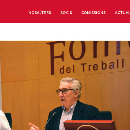
NOSALTRES
SOCIS
COMISSIONS
ACTUAL
Sobre nosaltres
Òrgans de Govern
Òrgans Consultius
Estructura Executiva
Institut d’Estudis Estrat
Societat Barcelonesa d’
Econòmics i Socials
Organitzacions territori
Organitzacions sectoria
Coneix més