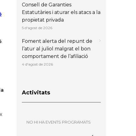
Consell de Garanties
Estatutàries i aturar els atacs a la
ó
propietat privada
5 d'agost de 2026
Foment alerta del repunt de
ó
.
l’atur al juliol malgrat el bon
comportament de l’afiliació
4 d'agost de 2026
da
Activitats
ix
NO HI HA EVENTS PROGRAMATS