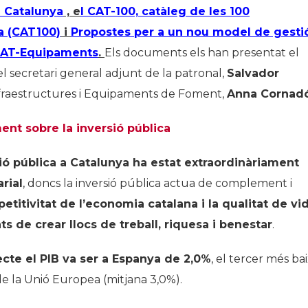
a Catalunya
, e
l CAT-100, catàleg de les 100
a (CAT100)
i
Propostes per a un nou model de gesti
 CAT-Equipaments
.
Els documents els han presentat el
 el secretari general adjunt de la patronal,
Salvador
’Infraestructures i Equipaments de Foment,
Anna Cornad
ment sobre la inversió pública
sió pública a Catalunya ha estat extraordinàriament
rial
, doncs la inversió pública actua de complement i
etitivitat de l’economia catalana i la qualitat de vi
s de crear llocs de treball, riquesa i benestar
.
pecte el PIB va ser a Espanya de 2,0%
, el tercer més ba
 de la Unió Europea (mitjana 3,0%).