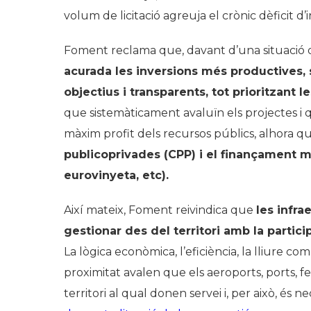
volum de licitació agreuja el crònic dèficit d’
Foment reclama que, davant d’una situació d
acurada les inversions més productives, 
objectius i transparents, tot prioritzant l
que sistemàticament avaluïn els projectes i 
màxim profit dels recursos públics, alhora 
publicoprivades (CPP) i el finançament m
eurovinyeta, etc).
Així mateix, Foment reivindica que
les infr
gestionar des del territori amb la partic
La lògica econòmica, l’eficiència, la lliure c
proximitat avalen que els aeroports, ports, fe
territori al qual donen servei i, per això, és n