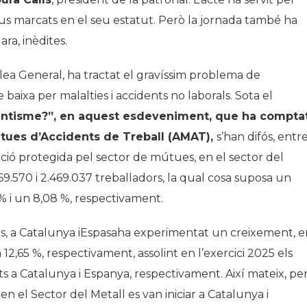
tius marcats en el seu estatut. Però la jornada també ha
ara, inèdites.
lea General, ha tractat el gravíssim problema de
 baixa per malalties i accidents no laborals. Sota el
entisme?”
, en aquest esdeveniment, que ha compta
útues d’Accidents de Treball (AMAT),
s’han difós, entr
lació protegida pel sector de mútues, en el sector del
69.570 i 2.469.037 treballadors, la qual cosa suposa un
 % i un 8,08 %, respectivament.
ors, a Catalunya iEspasaha experimentat un creixement, e
12,65 %, respectivament, assolint en l’exercici 2025 els
its a Catalunya i Espanya, respectivament. Així mateix, per
n el Sector del Metall es van iniciar a Catalunya i