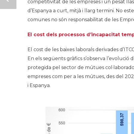
competitivitat de les empreses i un pesat lla
d’Espanya a curt, mitjà i llarg termini. No e
comunes no són responsabilitat de les Empr
El cost dels processos d’incapacitat te
El cost de les baixes laborals derivades d’IT
En els següents gràfics s’observa l’evolució de
protegida pel sector de mútues col·laborador
empreses com per a les mútues, des del 2021 
i Espanya.