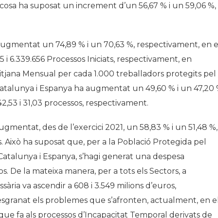
l cosa ha suposat un increment d’un 56,67 % i un 59,06 %,
 augmentat un 74,89 % i un 70,63 %, respectivament, en e
5 i 6.339.656 Processos Iniciats, respectivament, en
a Mitjana Mensual per cada 1.000 treballadors protegits pel
Catalunya i Espanya ha augmentat un 49,60 % i un 47,20
 42,53 i 31,03 processos, respectivament.
gmentat, des de l’exercici 2021, un 58,83 % i un 51,48 %,
s. Això ha suposat que, per a la Població Protegida pel
Catalunya i Espanya, s’hagi generat una despesa
s. De la mateixa manera, per a tots els Sectors, a
ria va ascendir a 608 i 3.549 milions d’euros,
sgranat els problemes que s’afronten, actualment, en e
 que fa als processos d’Incapacitat Temporal derivats de