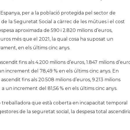
i Espanya, per a la població protegida pel sector de
e la Seguretat Social a càrrec de les mútues i el cost
spesa aproximada de 590 i 2.820 milions d’euros,
d’euros més que el 2021, la qual cosa ha suposat un
vament, en els últims cinc anys.
cendit fins als 4.200 milions d’euros, 1.847 milions d’eur
un increment del 78,49 % en els últims cinc anys. En
ascendit fins als 20.508 milions d’euros, 9.213 milions
l a un increment del 81,56 % en els últims cinc anys.
ió treballadora que està coberta en incapacitat temporal
stores de la seguretat social, la despesa total ascendiria