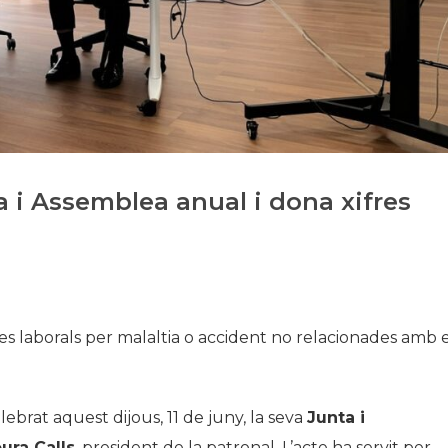
Història
Galeria de Presidents
Biblioteca Arxiu
Seu Social
a i Assemblea anual i dona xifres
xes laborals per malaltia o accident no relacionades amb 
lebrat aquest dijous, 11 de juny, la seva
Junta i
ura Calls
, president de la patronal. L’acte ha servit per