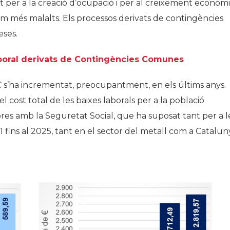
st per a la creació d’ocupació i per al creixement econòm
stem més malalts. Els processos derivats de contingències
eses.
mporal derivats de Contingències Comunes
CC s’ha incrementat, preocupantment, en els últims anys.
l cost total de les baixes laborals per a la població
es amb la Seguretat Social, que ha suposat tant per a l
fins al 2025, tant en el sector del metall com a Catalun