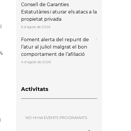
Consell de Garanties
Estatutàries i aturar els atacs a la
propietat privada
l
5 d'agost de 2026
Foment alerta del repunt de
l’atur al juliol malgrat el bon
 %
comportament de l’afiliació
4 d'agost de 2026
Activitats
NO HI HA EVENTS PROGRAMATS
l