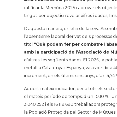
ratificar la Memòria 2025 i aprovar els objec
tingut per objectiu revelar xifres i dades, fins 
D’aquesta manera, en el si de la seva Assemb
l’absentisme laboral derivat dels processos de
títol
“Què podem fer per combatre l’abs
amb la participació de l’Associació de M
d’altres, les següents dades. El 2025, la pob
metall a Catalunya i Espanya, va ascendir a 4
increment, en els últims cinc anys, d’un 4,74
Aquest mateix indicador, per a tots els sect
el mateix període de temps, d’un 10,10 % i un 
3.040.252 i els 16.118.680 treballadors proteg
la Població Protegida pel Sector de Mútues, e