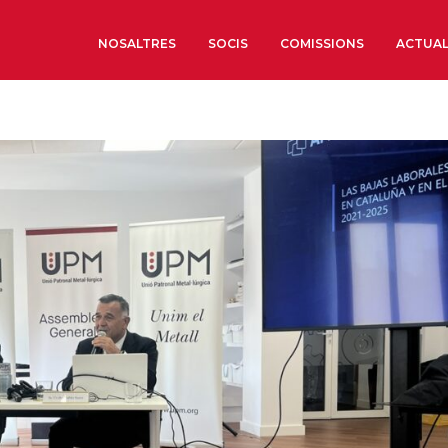
NOSALTRES
SOCIS
COMISSIONS
ACTUAL
Sobre nosaltres
Òrgans de Govern
Òrgans Consultius
Estructura Executiva
Institut d’Estudis Estrat
Societat Barcelonesa d’
Econòmics i Socials
Organitzacions territori
Organitzacions sectoria
Coneix més