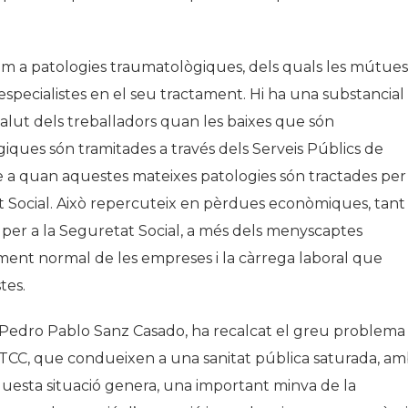
com a patologies traumatològiques, dels quals les mútues
especialistes en el seu tractament. Hi ha una substancial
salut dels treballadors quan les baixes que són
iques són tramitades a través dels Serveis Públics de
 a quan aquestes mateixes patologies són tractades per
 Social. Això repercuteix en pèrdues econòmiques, tant
i per a la Seguretat Social, a més dels menyscaptes
ent normal de les empreses i la càrrega laboral que
tes.
, Pedro Pablo Sanz Casado, ha recalcat el greu problema
’ITCC, que condueixen a una sanitat pública saturada, a
uesta situació genera, una important minva de la