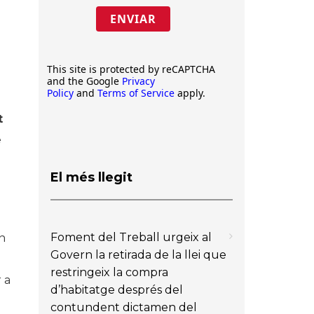
ENVIAR
This site is protected by reCAPTCHA
and the Google
Privacy
Policy
and
Terms of Service
apply.
t
e
El més llegit
Foment del Treball urgeix al
n
Govern la retirada de la llei que
restringeix la compra
 a
d’habitatge després del
contundent dictamen del