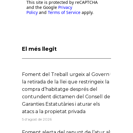
This site is protected by reCAPTCHA
and the Google
Privacy
Policy
and
Terms of Service
apply.
El més llegit
Foment del Treball urgeix al Govern
la retirada de la llei que restringeix la
compra d’habitatge després del
contundent dictamen del Consell de
Garanties Estatutàries i aturar els
atacs a la propietat privada
5 d'agost de 2026
Foment alerta del repunt de l’atur al