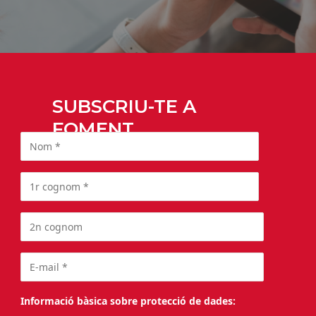
SUBSCRIU-TE A
FOMENT
Informació bàsica sobre protecció de dades: