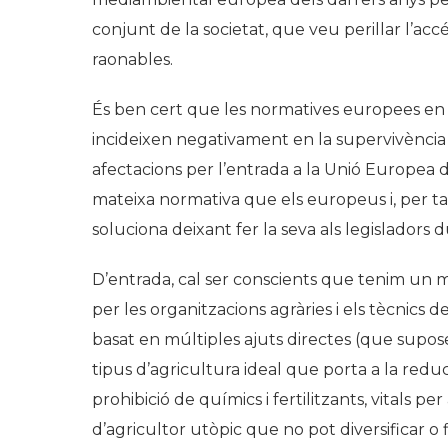
conjunt de la societat, que veu perillar l’accé
raonables.
És ben cert que les normatives europees en ma
incideixen negativament en la supervivència 
afectacions per l’entrada a la Unió Europea
mateixa normativa que els europeus i, per ta
soluciona deixant fer la seva als legisladors 
D’entrada, cal ser conscients que tenim un m
per les organitzacions agràries i els tècnics 
basat en múltiples ajuts directes (que supo
tipus d’agricultura ideal que porta a la reducc
prohibició de químics i fertilitzants, vitals 
d’agricultor utòpic que no pot diversificar o f