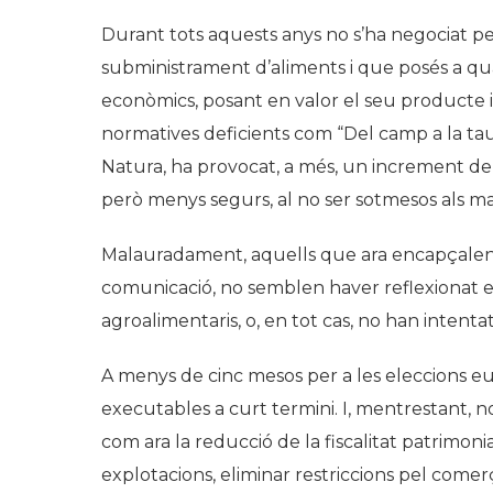
Durant tots aquests anys no s’ha negociat p
subministrament d’aliments i que posés a qual
econòmics, posant en valor el seu producte i l
normatives deficients com “Del camp a la taula
Natura, ha provocat, a més, un increment de
però menys segurs, al no ser sotmesos als ma
Malauradament, aquells que ara encapçalen l
comunicació, no semblen haver reflexionat e
agroalimentaris, o, en tot cas, no han intenta
A menys de cinc mesos per a les eleccions eu
executables a curt termini. I, mentrestant, n
com ara la reducció de la fiscalitat patrimoni
explotacions, eliminar restriccions pel come