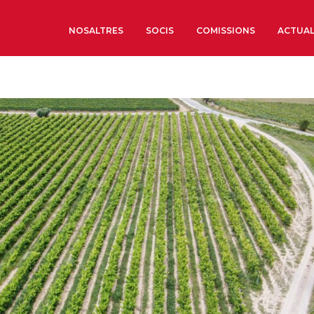
NOSALTRES
SOCIS
COMISSIONS
ACTUAL
Sobre nosaltres
Òrgans de Govern
Òrgans Consultius
Estructura Executiva
Institut d’Estudis Estrat
Societat Barcelonesa d’
Econòmics i Socials
Organitzacions territori
Organitzacions sectoria
Coneix més