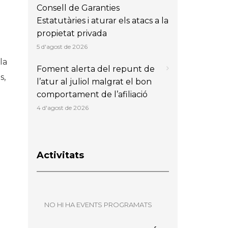
Consell de Garanties
Estatutàries i aturar els atacs a la
propietat privada
5 d'agost de 2026
la
Foment alerta del repunt de
s,
l’atur al juliol malgrat el bon
comportament de l’afiliació
4 d'agost de 2026
Activitats
NO HI HA EVENTS PROGRAMATS