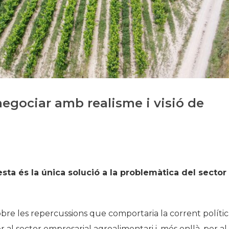
Història
Galeria de Presidents
Biblioteca Arxiu
Seu Social
negociar amb realisme i visió de
sta és la única solució a la problemàtica del sector
sobre les repercussions que comportaria la corrent políti
al sector empresarial agroalimentari i, més enllà, per al