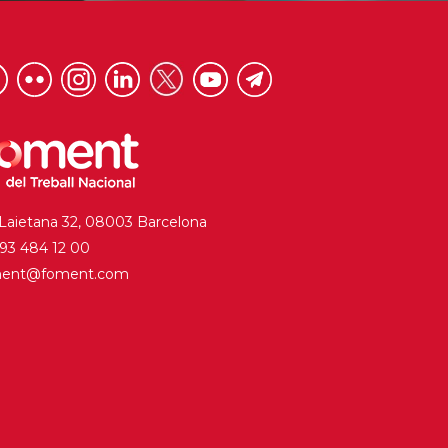
 Laietana 32, 08003 Barcelona
. 93 484 12 00
ment@foment.com