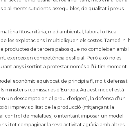
s a aliments suficients, assequibles, de qualitat i preus
tèria fitosanitària, mediambiental, laboral o fiscal
de les explotacions i multipliquen els costos. També, hi 
 de productes de tercers països que no compleixen amb l
nt, exerceixen competència deslleial. Però això no es
durant anys i sortint a protestar només a l’últim moment.
odel econòmic equivocat de principi a fi, molt defensat
dels ministeris i comissaries d’Europa. Aquest model està
sen un descompte en el preu d’origen), la defensa d’un
ió i imprevisibilitat de la producció (mitjançant la
per al control de malalties) o intentant imposar un model
ins i tot compaginar la seva activitat agrària amb altres.