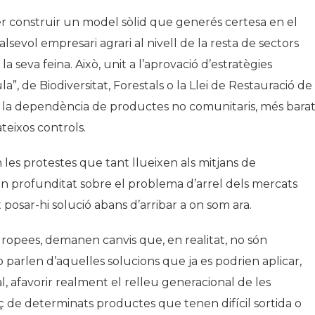
er construir un model sòlid que generés certesa en el
sevol empresari agrari al nivell de la resta de sectors
a seva feina. Això, unit a l’aprovació d’estratègies
”, de Biodiversitat, Forestals o la Llei de Restauració de 
 la dependència de productes no comunitaris, més barat
teixos controls.
es protestes que tant llueixen als mitjans de
n profunditat sobre el problema d’arrel dels mercats
t posar-hi solució abans d’arribar a on som ara.
ropees, demanen canvis que, en realitat, no són
o parlen d’aquelles solucions que ja es podrien aplicar,
al, afavorir realment el relleu generacional de les
rç de determinats productes que tenen difícil sortida o