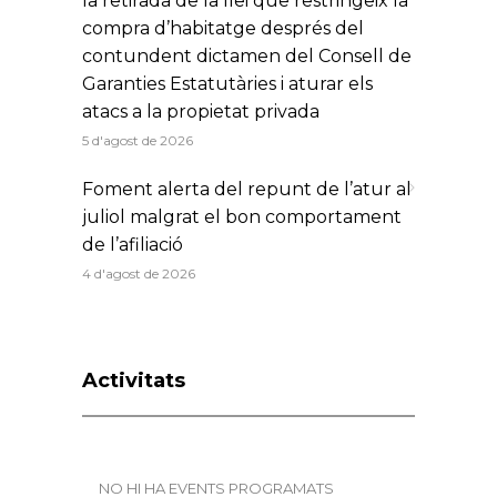
la retirada de la llei que restringeix la
compra d’habitatge després del
contundent dictamen del Consell de
Garanties Estatutàries i aturar els
atacs a la propietat privada
5 d'agost de 2026
Foment alerta del repunt de l’atur al
juliol malgrat el bon comportament
de l’afiliació
4 d'agost de 2026
Activitats
NO HI HA EVENTS PROGRAMATS